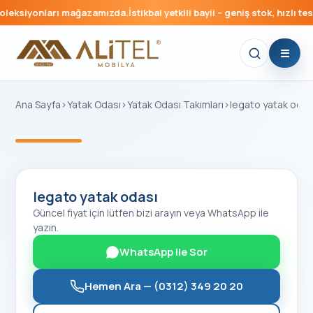
leksiyonları mağazamızda.
İstikbal yetkili bayii – geniş stok, hızlı tesl
Ana Sayfa
›
Yatak Odası
›
Yatak Odası Takımları
›
legato yatak odas
‹
›
legato yatak odası
Güncel fiyat için lütfen bizi arayın veya WhatsApp ile
yazın.
WhatsApp ile Sor
Hemen Ara —
(0312) 349 20 20