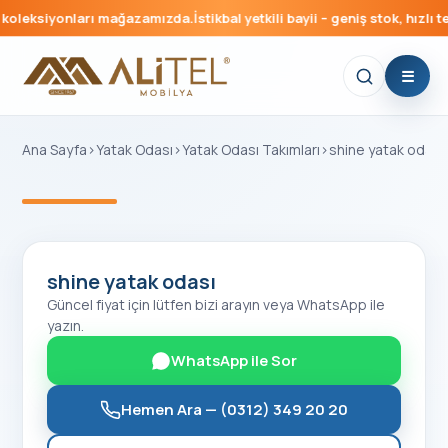
koleksiyonları mağazamızda.
İstikbal yetkili bayii – geniş stok, hızlı te
Ana Sayfa
›
Yatak Odası
›
Yatak Odası Takımları
›
shine yatak odası
‹
›
shine yatak odası
Güncel fiyat için lütfen bizi arayın veya WhatsApp ile
yazın.
WhatsApp ile Sor
Hemen Ara —
(0312) 349 20 20