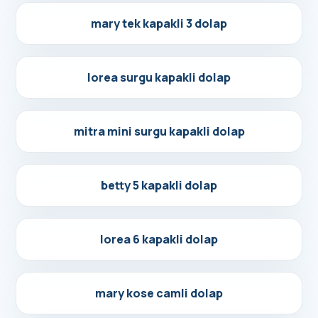
Detayları Gör
mary tek kapakli 3 dolap
Detayları Gör
lorea surgu kapakli dolap
Detayları Gör
mitra mini surgu kapakli dolap
Detayları Gör
betty 5 kapakli dolap
Detayları Gör
lorea 6 kapakli dolap
Detayları Gör
mary kose camli dolap