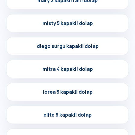
mary 2 kapakli rafli dolap
Detayları Gör
misty 5 kapakli dolap
Detayları Gör
diego surgu kapakli dolap
Detayları Gör
mitra 4 kapakli dolap
Detayları Gör
lorea 5 kapakli dolap
Detayları Gör
elite 6 kapakli dolap