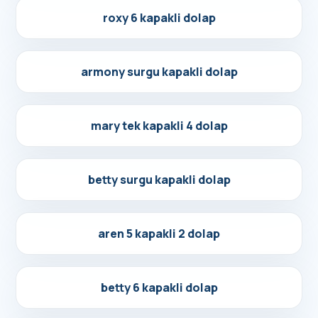
Detayları Gör
roxy 6 kapakli dolap
Detayları Gör
armony surgu kapakli dolap
Detayları Gör
mary tek kapakli 4 dolap
Detayları Gör
betty surgu kapakli dolap
Detayları Gör
aren 5 kapakli 2 dolap
Detayları Gör
betty 6 kapakli dolap