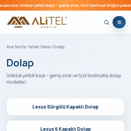
da.
İstikbal yetkili bayii – geniş stok, hızlı teslimat.
Düğün paketleri için
Ana Sayfa
›
Yatak Odası
›
Dolap
Dolap
İstikbal yetkili bayii – geniş stok ve hızlı teslimatla
dolap
modelleri.
Detayları Gör
Lexus Sürgülü Kapaklı Dolap
Detayları Gör
Lexus 6 Kapaklı Dolap