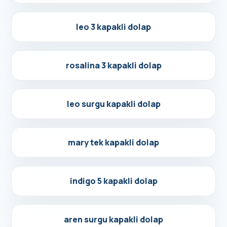
Detayları Gör
leo 3 kapakli dolap
Detayları Gör
rosalina 3 kapakli dolap
Detayları Gör
leo surgu kapakli dolap
Detayları Gör
mary tek kapakli dolap
Detayları Gör
indigo 5 kapakli dolap
Detayları Gör
aren surgu kapakli dolap