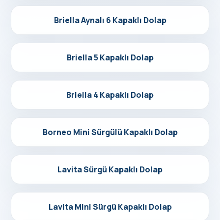
Detayları Gör
Briella Aynalı 6 Kapaklı Dolap
Detayları Gör
Briella 5 Kapaklı Dolap
Detayları Gör
Briella 4 Kapaklı Dolap
Detayları Gör
Borneo Mini Sürgülü Kapaklı Dolap
Detayları Gör
Lavita Sürgü Kapaklı Dolap
Detayları Gör
Lavita Mini Sürgü Kapaklı Dolap