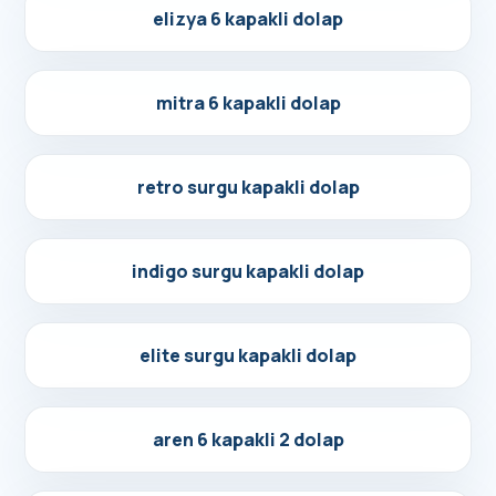
Detayları Gör
elizya 6 kapakli dolap
Detayları Gör
mitra 6 kapakli dolap
Detayları Gör
retro surgu kapakli dolap
Detayları Gör
indigo surgu kapakli dolap
Detayları Gör
elite surgu kapakli dolap
Detayları Gör
aren 6 kapakli 2 dolap