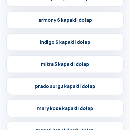
Detayları Gör
armony 6 kapakli dolap
Detayları Gör
indigo 6 kapakli dolap
Detayları Gör
mitra 5 kapakli dolap
Detayları Gör
prado surgu kapakli dolap
Detayları Gör
mary kose kapakli dolap
Detayları Gör