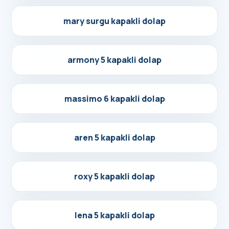
Detayları Gör
mary surgu kapakli dolap
Detayları Gör
armony 5 kapakli dolap
Detayları Gör
massimo 6 kapakli dolap
Detayları Gör
aren 5 kapakli dolap
Detayları Gör
roxy 5 kapakli dolap
Detayları Gör
lena 5 kapakli dolap