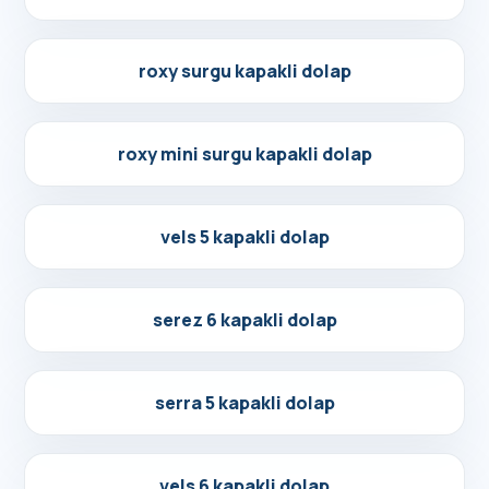
Detayları Gör
roxy surgu kapakli dolap
Detayları Gör
roxy mini surgu kapakli dolap
Detayları Gör
vels 5 kapakli dolap
Detayları Gör
serez 6 kapakli dolap
Detayları Gör
serra 5 kapakli dolap
Detayları Gör
vels 6 kapakli dolap