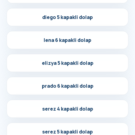
Detayları Gör
diego 5 kapakli dolap
Detayları Gör
lena 6 kapakli dolap
Detayları Gör
elizya 5 kapakli dolap
Detayları Gör
prado 6 kapakli dolap
Detayları Gör
serez 4 kapakli dolap
Detayları Gör
serez 5 kapakli dolap