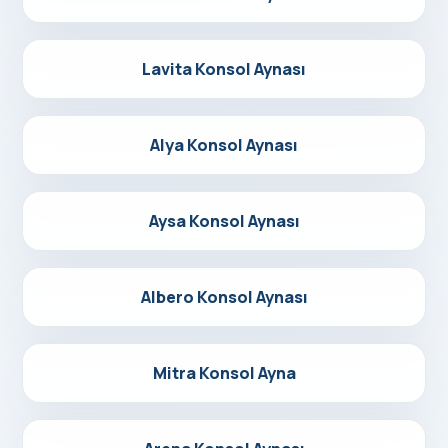
Detayları Gör
Lavita Konsol Aynası
Detayları Gör
Alya Konsol Aynası
Detayları Gör
Aysa Konsol Aynası
Detayları Gör
Albero Konsol Aynası
Detayları Gör
Mitra Konsol Ayna
Detayları Gör