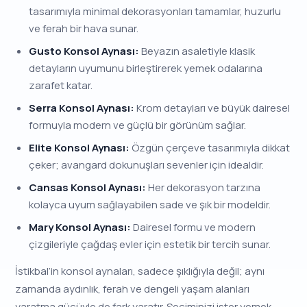
tasarımıyla minimal dekorasyonları tamamlar, huzurlu
ve ferah bir hava sunar.
Gusto Konsol Aynası:
Beyazın asaletiyle klasik
detayların uyumunu birleştirerek yemek odalarına
zarafet katar.
Serra Konsol Aynası:
Krom detayları ve büyük dairesel
formuyla modern ve güçlü bir görünüm sağlar.
Elite Konsol Aynası:
Özgün çerçeve tasarımıyla dikkat
çeker; avangard dokunuşları sevenler için idealdir.
Cansas Konsol Aynası:
Her dekorasyon tarzına
kolayca uyum sağlayabilen sade ve şık bir modeldir.
Mary Konsol Aynası:
Dairesel formu ve modern
çizgileriyle çağdaş evler için estetik bir tercih sunar.
İstikbal’in konsol aynaları, sadece şıklığıyla değil; aynı
zamanda aydınlık, ferah ve dengeli yaşam alanları
yaratma gücüyle de fark yaratır. Seçiminizi ister yemek