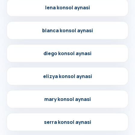
Detayları Gör
lena konsol aynasi
Detayları Gör
blanca konsol aynasi
Detayları Gör
diego konsol aynasi
Detayları Gör
elizya konsol aynasi
Detayları Gör
mary konsol aynasi
Detayları Gör
serra konsol aynasi