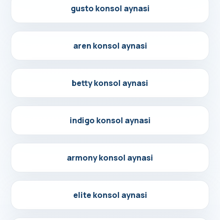
Detayları Gör
gusto konsol aynasi
Detayları Gör
aren konsol aynasi
Detayları Gör
betty konsol aynasi
Detayları Gör
indigo konsol aynasi
Detayları Gör
armony konsol aynasi
Detayları Gör
elite konsol aynasi