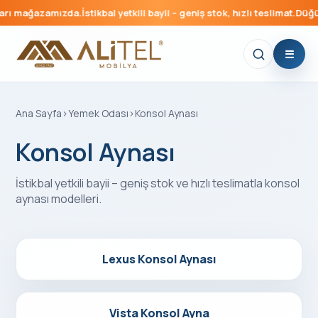
 mağazamızda.
İstikbal yetkili bayii – geniş stok, hızlı teslimat.
Düğün pak
Ana Sayfa
›
Yemek Odası
›
Konsol Aynası
Konsol Aynası
İstikbal yetkili bayii – geniş stok ve hızlı teslimatla
konsol
aynası
modelleri.
Detayları Gör
Lexus Konsol Aynası
Detayları Gör
Vista Konsol Ayna