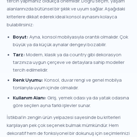
tercih yapmanız oldukça önemlidir. Doğru seçim, yaşam
alanlarınızda bütünsel bir şıklık ve uyum sağlar. Aşağıdaki
kriterlere dikkat ederek ideal konsol aynasını kolayca
bulabilirsiniz:
Boyut:
Ayna, konsol mobilyasıyla orantılı olmalıdır. Çok
büyük ya da küçük aynalar dengeyi bozabilir.
Tarz:
Modern, klasik ya da country gibi dekorasyon
tarzınıza uygun çerçeve ve detaylara sahip modeller
tercih edilmelidir.
Renk Uyumu:
Konsol, duvar rengi ve genel mobilya
tonlarıyla uyum içinde olmalıdır.
Kullanım Alanı:
Giriş, yemek odası ya da yatak odasına
göre seçilen ayna farklı işlevler sunar.
İstikbal’in zengin ürün yelpazesi sayesinde bu kriterleri
karşılayan pek çok seçenek bulmak mümkündür. Hem
dekoratif hem de fonksiyonel bir dokunuş için seçimlerinizi