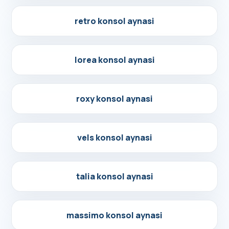
Detayları Gör
retro konsol aynasi
Detayları Gör
lorea konsol aynasi
Detayları Gör
roxy konsol aynasi
Detayları Gör
vels konsol aynasi
Detayları Gör
talia konsol aynasi
Detayları Gör
massimo konsol aynasi