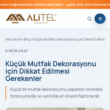
ı mağazamızda.
İstikbal yetkili bayii – geniş stok, hızlı teslimat.
Düğün pa
Ana Sayfa
›
Blog
›
Küçük Mutfak Dekorasyonu için Dikkat Edilmesi
6 EKIM 2023
Küçük Mutfak Dekorasyonu
için Dikkat Edilmesi
Gerekenler
Küçük bir mutfak dekorasyonu yaparken öncelikle
fonksiyonellik ve verimlilik en önemli faktörlerdir.