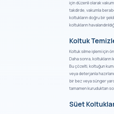
için düzenli olarak vaku
takdirde, vakumla beraber
koltukların doğru bir şe
koltukların havalandırıld
Koltuk Temizle
Koltuk silme işlemi için ön
Daha sonra, koltukların l
Bu çözelti, koltuğun kuma
veya deterjanla hazırlanır
bir bez veya sünger yardı
tamamen kuruduktan sonra,
Süet Koltuklar