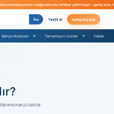
leksiyonları mağazamızda.
İstikbal yetkili bayii – geniş stok, hızlı tesl
Teklif Al
Kampanyalar
Ara
Bahçe Mobilyası
Tamamlayıcı Ürünler
Halılar
lır?
llanıma maruz kalırlar.