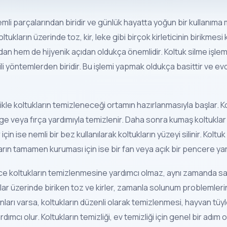
emli parçalarından biridir ve günlük hayatta yoğun bir kullanıma m
ukların üzerinde toz, kir, leke gibi birçok kirleticinin birikmesi 
dan hem de hijyenik açıdan oldukça önemlidir. Koltuk silme işlemi
 yöntemlerden biridir. Bu işlemi yapmak oldukça basittir ve evd
likle koltukların temizleneceği ortamın hazırlanmasıyla başlar. K
pürge veya fırça yardımıyla temizlenir. Daha sonra kumaş koltuklar
için ise nemli bir bez kullanılarak koltukların yüzeyi silinir. Koltuk 
ların tamamen kuruması için ise bir fan veya açık bir pencere yar
ece koltukların temizlenmesine yardımcı olmaz, aynı zamanda sa
lar üzerinde biriken toz ve kirler, zamanla solunum problemlerin
arı varsa, koltukların düzenli olarak temizlenmesi, hayvan tüyle
dımcı olur. Koltukların temizliği, ev temizliği için genel bir adım 