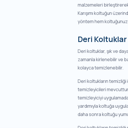
malzemeleri birleştirerek
Karışımı koltuğun üzerin
yöntem hem koltuğunuzu 
Deri Koltuklar
Deri koltuklar, şık ve da
zamanla kirlenebilir ve ba
kolayca temizlenebilir.
Deri koltukların temizliği
temizleyicileri mevcuttur
temizleyiciyi uygulamadan
yardımıyla koltuğa uygul
daha sonra koltuğu yumu
Deri koltukların temizliği 