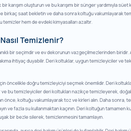
 bir karışım oluşturun ve bu karışımı bir sünger yardımıyla süet 
de birkaç saat bekletin ve daha sonra koltuğu vakumlayarak tem
temizler hem de evdeki kimyasalları azaltır.
 Nasıl Temizlenir?
yanıklı bir seçimdir ve ev dekorunun vazgeçilmezlerinden biridir. 
kıma ihtiyaç duyabilir. Deri koltuklar, uygun temizleyiciler ve tek
 için öncelikle doğru temizleyiciyi seçmek önemlidir. Deri koltukla
 ve bu temizleyiciler deri koltukları nazikçe temizleyerek, doğal 
 önce, koltuğu vakumlayarak toz ve kirleri alın. Daha sonra, tem
ayın ve fazla su kullanmaktan kaçının. Deri koltuğun tamamen ku
şak bir bezle silerek, temizlenmesini tamamlayın.
sırasında, ayrıca deri bakım ürünleri de kullanılabilir. Deri bakım 