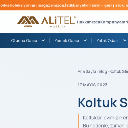
eksiyonları mağazamızda.
İstikbal yetkili bayii – geniş stok, hızlı tesli
Hakkımızda
Kampanyalar
Oturma Odası
Yemek Odası
Yatak Odası
Ana Sayfa
›
Blog
›
Koltuk Sil
17 MAYIS 2023
Koltuk S
Koltuklar, evimizin e
Bu nedenle, zaman iç