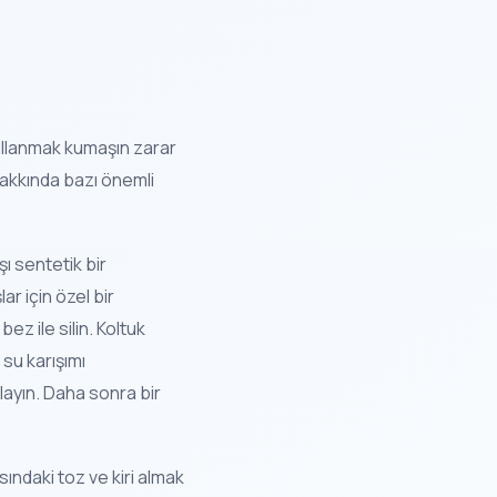
 kullanmak kumaşın zarar
akkında bazı önemli
ı sentetik bir
ar için özel bir
ez ile silin. Koltuk
 su karışımı
ulayın. Daha sonra bir
asındaki toz ve kiri almak