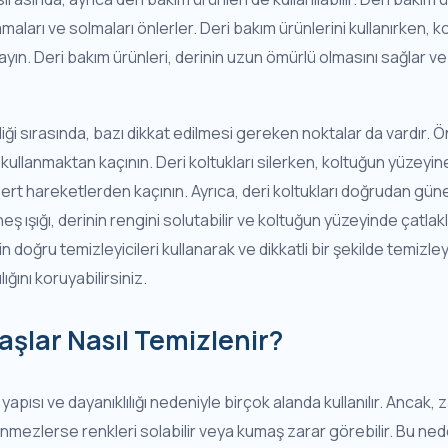
maları ve solmaları önlerler. Deri bakım ürünlerini kullanırken, k
ayın. Deri bakım ürünleri, derinin uzun ömürlü olmasını sağlar 
liği sırasında, bazı dikkat edilmesi gereken noktalar da vardır. Ön
r kullanmaktan kaçının. Deri koltukları silerken, koltuğun yüzey
sert hareketlerden kaçının. Ayrıca, deri koltukları doğrudan gün
ş ışığı, derinin rengini solutabilir ve koltuğun yüzeyinde çatlakl
çin doğru temizleyicileri kullanarak ve dikkatli bir şekilde temizle
ğını koruyabilirsiniz.
lar Nasıl Temizlenir?
pısı ve dayanıklılığı nedeniyle birçok alanda kullanılır. Ancak, z
enmezlerse renkleri solabilir veya kumaş zarar görebilir. Bu ne