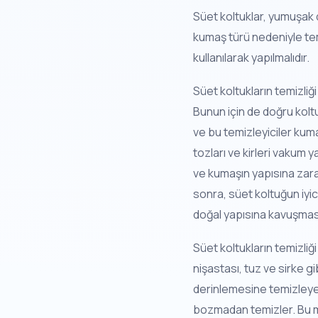
Süet koltuklar, yumuşak
kumaş türü nedeniyle tem
kullanılarak yapılmalıdır.
Süet koltukların temizliğ
Bunun için de doğru koltuk
ve bu temizleyiciler kum
tozları ve kirleri vakum 
ve kumaşın yapısına zara
sonra, süet koltuğun iyi
doğal yapısına kavuşması
Süet koltukların temizli
nişastası, tuz ve sirke g
derinlemesine temizleyere
bozmadan temizler. Bu ma