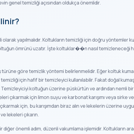
evin genel temizliği açısından oldukça önemlidir.
linir?
li olarak yapılmalıdır. Koltukların temizliği için doğru yöntemler
oltuğun ömrünü uzatır. İşte koltuklar��n nasıl temizleneceği h
 türüne göre temizlik yöntemi belirlenmelidir. Eğer koltuk kumaş
izliği için hafif bir temizleyici kullanılabilir. Fakat doğal kumaşl
r. Temizleyiciyi koltuğun üzerine püskürtün ve ardından nemli bir b
leri çıkarmak için limon suyu ve karbonat karışımı veya sirke ve
i çıkarmak için, bu karışımdan biraz alın ve lekelerin üzerine uyg
e lekeleri çıkarın.
 bir diğer önemli adım, düzenli vakumlama işlemidir. Koltukların ar