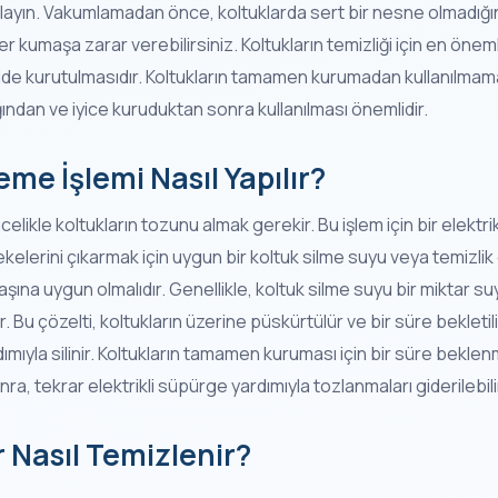
mlayın. Vakumlamadan önce, koltuklarda sert bir nesne olmadığı
 kumaşa zarar verebilirsiniz. Koltukların temizliği için en öneml
kilde kurutulmasıdır. Koltukların tamamen kurumadan kullanılmam
ığından ve iyice kuruduktan sonra kullanılması önemlidir.
me İşlemi Nasıl Yapılır?
celikle koltukların tozunu almak gerekir. Bu işlem için bir elektrikl
ekelerini çıkarmak için uygun bir koltuk silme suyu veya temizlik ç
şına uygun olmalıdır. Genellikle, koltuk silme suyu bir miktar s
. Bu çözelti, koltukların üzerine püskürtülür ve bir süre bekletil
mıyla silinir. Koltukların tamamen kuruması için bir süre beklenme
 tekrar elektrikli süpürge yardımıyla tozlanmaları giderilebili
 Nasıl Temizlenir?