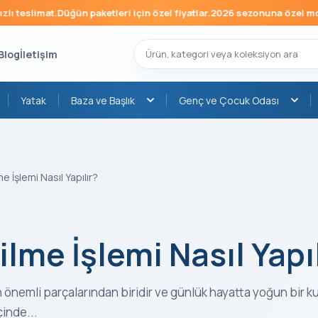
mat.
Düğün paketleri için özel fiyatlar.
2026 sezonuna özel mobilya ko
Blog
İletişim
Yatak
Baza ve Başlık
Genç ve Çocuk Odası
me İşlemi Nasıl Yapılır?
ilme İşlemi Nasıl Yapı
n önemli parçalarından biridir ve günlük hayatta yoğun bir ku
inde...