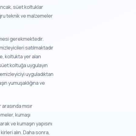
ncak, süet koltuklar
oğru teknik ve malzemeler
enmesi gerekmektedir.
mizleyicileri satılmaktadır
, koltukta yer alan
 süet koltuğa uygulayın
emizleyiciyi uyguladıktan
aşın yumuşaklığına ve
 arasında mısır
zemeler, kumaşı
yarak ve kumaşın yapısını
rleri alın. Daha sonra,