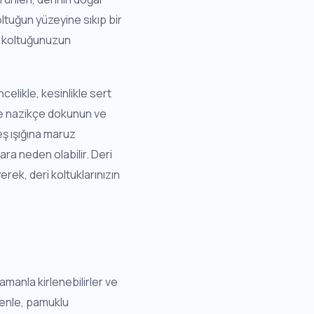
oltuğun yüzeyine sıkıp bir
ve koltuğunuzun
celikle, kesinlikle sert
ine nazikçe dokunun ve
eş ışığına maruz
ara neden olabilir. Deri
yerek, deri koltuklarınızın
amanla kirlenebilirler ve
denle, pamuklu