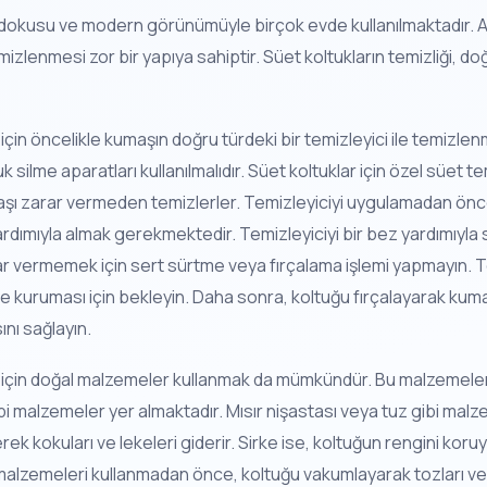
 dokusu ve modern görünümüyle birçok evde kullanılmaktadır. A
izlenmesi zor bir yapıya sahiptir. Süet koltukların temizliği, d
i için öncelikle kumaşın doğru türdeki bir temizleyici ile temizl
 silme aparatları kullanılmalıdır. Süet koltuklar için özel süet te
aşı zarar vermeden temizlerler. Temizleyiciyi uygulamadan önce
yardımıyla almak gerekmektedir. Temizleyiciyi bir bez yardımıyla
r vermemek için sert sürtme veya fırçalama işlemi yapmayın. T
ce kuruması için bekleyin. Daha sonra, koltuğu fırçalayarak kum
nı sağlayın.
ği için doğal malzemeler kullanmak da mümkündür. Bu malzemeler
ibi malzemeler yer almaktadır. Mısır nişastası veya tuz gibi mal
k kokuları ve lekeleri giderir. Sirke ise, koltuğun rengini koru
lzemeleri kullanmadan önce, koltuğu vakumlayarak tozları ve ki