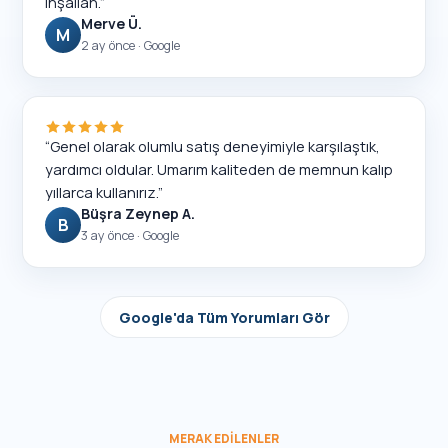
inşallah.
”
Merve Ü.
M
2 ay önce
· Google
“
Genel olarak olumlu satış deneyimiyle karşılaştık,
yardımcı oldular. Umarım kaliteden de memnun kalıp
yıllarca kullanırız.
”
Büşra Zeynep A.
B
3 ay önce
· Google
Google'da Tüm Yorumları Gör
MERAK EDILENLER