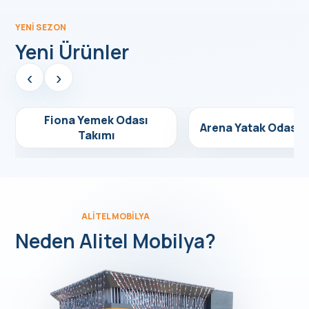
YENI SEZON
Yeni Ürünler
‹
›
Fiona Yemek Odası
Detayları Gör
Detayları Gör
Arena Yatak Odası 
Yeni Ürün
Yeni Ürün
Takımı
ALITEL MOBILYA
Neden Alitel Mobilya?