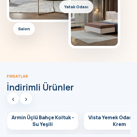
Yatak Odası
Salon
FIRSATLAR
İndirimli Ürünler
‹
›
Armin Üçlü Bahçe Koltuk -
Vista Yemek Odası 
Detayları Gör
Detayları Gör
fırsat
fırsat
Su Yeşili
Krem