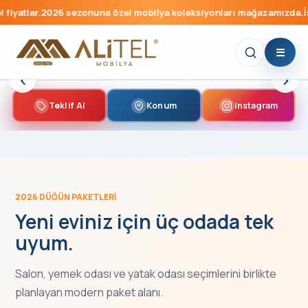
2026 sezonuna özel mobilya koleksiyonları mağazamızda.
İstikbal 
‹
›
Teklif Al
Konum
Instagram
Oturma Odası
Yemek Odası
Yatak Odası
Genç Odası
Bahçe Mobilyası
Halılar
2026 DÜĞÜN PAKETLERI
Yeni eviniz için üç odada tek
uyum.
Salon, yemek odası ve yatak odası seçimlerini birlikte
planlayan modern paket alanı.