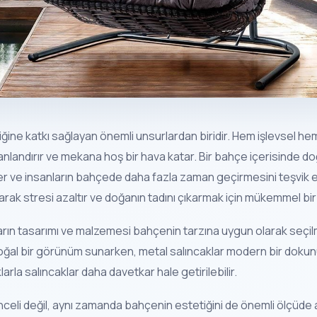
iğine katkı sağlayan önemli unsurlardan biridir. Hem işlevsel he
canlandırır ve mekana hoş bir hava katar. Bir bahçe içerisinde do
er ve insanların bahçede daha fazla zaman geçirmesini teşvik ed
arak stresi azaltır ve doğanın tadını çıkarmak için mükemmel bi
ların tasarımı ve malzemesi bahçenin tarzına uygun olarak seçilm
doğal bir görünüm sunarken, metal salıncaklar modern bir dokunuş
larla salıncaklar daha davetkar hale getirilebilir.
celi değil, aynı zamanda bahçenin estetiğini de önemli ölçüde ar