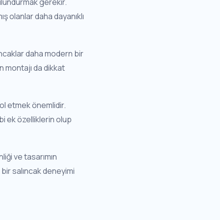
bulundurmak gerekir.
mış olanlar daha dayanıklı
ıncaklar daha modern bir
rın montajı da dikkat
ol etmek önemlidir.
i ek özelliklerin olup
liği ve tasarımın
i bir salıncak deneyimi