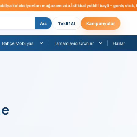
oleksiyonları mağazamızda.
İstikbal yetkili bayii – geniş stok, hızlı tes
Teklif Al
Kampanyalar
Ara
Bahçe Mobilyası
Tamamlayıcı Ürünler
Halılar
ne