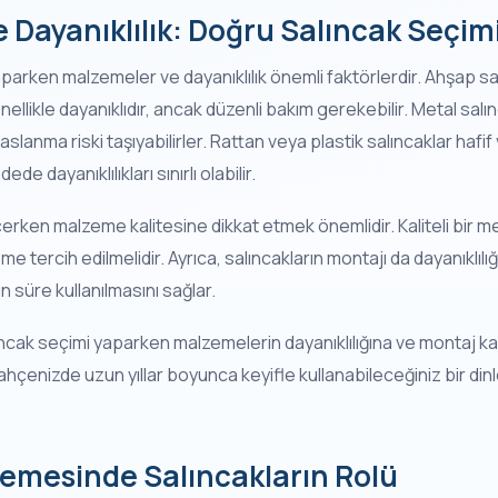
 Dayanıklılık: Doğru Salıncak Seçim
arken malzemeler ve dayanıklılık önemli faktörlerdir. Ahşap sal
llikle dayanıklıdır, ancak düzenli bakım gerekebilir. Metal salı
lanma riski taşıyabilirler. Rattan veya plastik salıncaklar hafif
de dayanıklılıkları sınırlı olabilir.
eçerken malzeme kalitesine dikkat etmek önemlidir. Kaliteli bir 
e tercih edilmelidir. Ayrıca, salıncakların montajı da dayanıklılığı
n süre kullanılmasını sağlar.
ncak seçimi yaparken malzemelerin dayanıklılığına ve montaj k
ahçenizde uzun yıllar boyunca keyifle kullanabileceğiniz bir din
emesinde Salıncakların Rolü