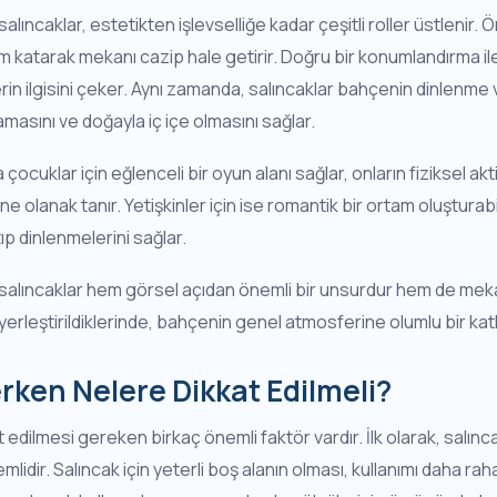
ncaklar, estetikten işlevselliğe kadar çeşitli roller üstlenir. Ön
 katarak mekanı cazip hale getirir. Doğru bir konumlandırma i
lerin ilgisini çeker. Aynı zamanda, salıncaklar bahçenin dinlenme 
lamasını ve doğayla iç içe olmasını sağlar.
çocuklar için eğlenceli bir oyun alanı sağlar, onların fiziksel ak
 olanak tanır. Yetişkinler için ise romantik bir ortam oluşturabili
ıp dinlenmelerini sağlar.
ıncaklar hem görsel açıdan önemli bir unsurdur hem de mekanın 
 yerleştirildiklerinde, bahçenin genel atmosferine olumlu bir katk
rken Nelere Dikkat Edilmeli?
edilmesi gereken birkaç önemli faktör vardır. İlk olarak, salınca
idir. Salıncak için yeterli boş alanın olması, kullanımı daha raha