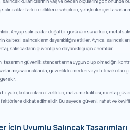
dan, salıncak kullanıcılarının yaş ve beden ölçülerini göz önünde 
salıncaklar farklı özelliklere sahipken, yetişkinler için tasarlan
idir. Ahşap salıncaklar doğal bir görünüm sunarken, metal sal
 kalitesi, salıncakların dayanıklılığını etkiler. Ayrıca, salıncakla
taj, salıncakların güvenliği ve dayanıklılığı için önemlidir.
, tasarımın güvenlik standartlarına uygun olup olmadığını kontr
sarlanmış salıncaklarda, güvenlik kemerleri veya tutma kolları gib
gerekir.
boyutu, kullanıcıların özellikleri, malzeme kalitesi, montaj güven
 faktörlere dikkat edilmelidir. Bu sayede güvenli, rahat ve keyifl
r İçin Uyumlu Salıncak Tasarımları