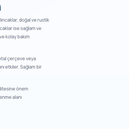
i
ıncaklar, doğal ve rustik
ncaklar ise sağlam ve
 ve kolay bakım
metal çerçeve veya
nı etkiler. Sağlam bir
alitesine önem
lenme alanı