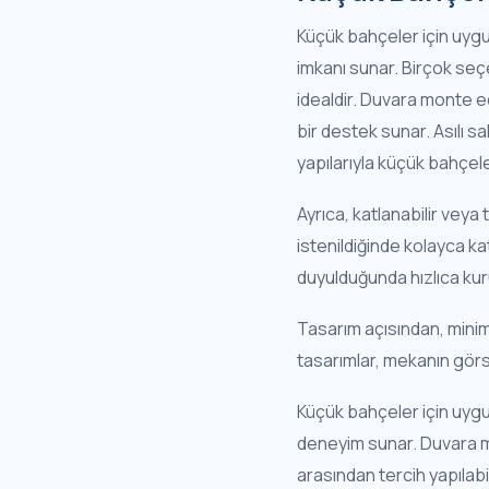
Küçük bahçeler için uygun
imkanı sunar. Birçok seç
idealdir. Duvara monte ed
bir destek sunar. Asılı s
yapılarıyla küçük bahçe
Ayrıca, katlanabilir veya 
istenildiğinde kolayca ka
duyulduğunda hızlıca kurul
Tasarım açısından, minim
tasarımlar, mekanın görse
Küçük bahçeler için uygun 
deneyim sunar. Duvara mon
arasından tercih yapılab