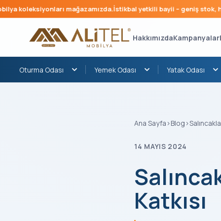
leksiyonları mağazamızda.
İstikbal yetkili bayii – geniş stok, hızlı tes
Hakkımızda
Kampanyalar
Oturma Odası
Yemek Odası
Yatak Odası
Ana Sayfa
›
Blog
›
Salıncakla
14 MAYIS 2024
Salıncak
Katkısı