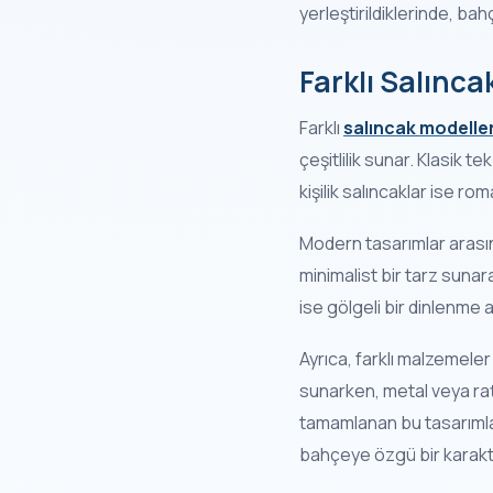
yerleştirildiklerinde, bah
Farklı Salınca
Farklı
salıncak modeller
çeşitlilik sunar. Klasik t
kişilik salıncaklar ise r
Modern tasarımlar arasında
minimalist bir tarz suna
ise gölgeli bir dinlenme 
Ayrıca, farklı malzemele
sunarken, metal veya rat
tamamlanan bu tasarımlar
bahçeye özgü bir karakter