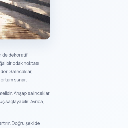
m de dekoratif
ğal bir odak noktası
er. Salıncaklar,
r ortam sunar.
elidir. Ahşap salıncaklar
 sağlayabilir. Ayrıca,
tırır. Doğru şekilde