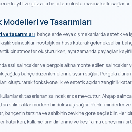
çenin keyifli ve göz alıcı bir ortam oluşturmasına katkı sağlarlar.
k Modelleri ve Tasarımları
i ve tasarımları
, bahçelerde veya dış mekanlarda estetik ve iş
ek kişilik salıncaklar, nostaljik bir hava katarak geleneksel bir b
omantik bir atmosfer oluştururken, aynı zamanda paylaşılan keyifli
 asılı salıncaklar ve pergola altına monte edilen salıncaklar yer 
rak çağdaş bahçe düzenlemelerine uyum sağlar. Pergola altına 
alanı oluşturarak fonksiyonellik ve estetik açıdan zenginlik katar
r kullanılarak tasarlanan salıncaklar da mevcuttur. Ahşap salınc
tan salıncaklar modern bir dokunuş sağlar. Renkli minderler ve
, bahçenin tarzına ve sahibinin zevkine göre seçilebilir. Her bi
 katarken, kullanıcıların dinlenme ve keyif alma deneyimini artır