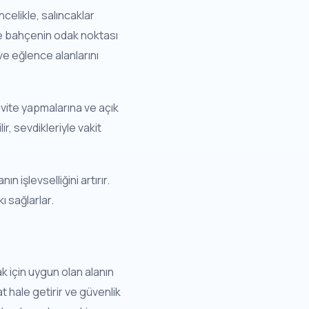
celikle, salıncaklar
le bahçenin odak noktası
ve eğlence alanlarını
tivite yapmalarına ve açık
r, sevdikleriyle vakit
işlevselliğini artırır.
ı sağlarlar.
k için uygun olan alanın
t hale getirir ve güvenlik