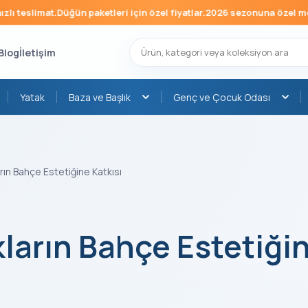
limat.
Düğün paketleri için özel fiyatlar.
2026 sezonuna özel mobilya k
Blog
İletişim
Yatak
Baza ve Başlık
Genç ve Çocuk Odası
rın Bahçe Estetiğine Katkısı
ların Bahçe Estetiği