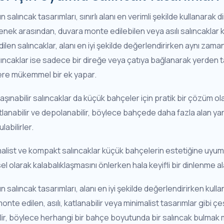
 salıncak tasarımları, sınırlı alanı en verimli şekilde kullanarak
enek arasından, duvara monte edilebilen veya asılı salıncaklar 
ilen salıncaklar, alanı en iyi şekilde değerlendirirken aynı zama
alıncaklar ise sadece bir direğe veya çatıya bağlanarak yerden t
lere mükemmel bir ek yapar.
taşınabilir salıncaklar da küçük bahçeler için pratik bir çözüm olab
tlanabilir ve depolanabilir, böylece bahçede daha fazla alan yar
abilirler.
alist ve kompakt salıncaklar küçük bahçelerin estetiğine uyum s
l olarak kalabalıklaşmasını önlerken hala keyifli bir dinlenme al
salıncak tasarımları, alanı en iyi şekilde değerlendirirken kullanı
te edilen, asılı, katlanabilir veya minimalist tasarımlar gibi çe
ilir, böylece herhangi bir bahçe boyutunda bir salıncak bulma