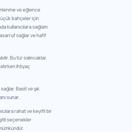
 dinlenme ve eğlence
küçük bahçeler için
nda kullanıcılara sağlam
asarruf sağlar ve hafif
ilir. Bu tür salıncaklar,
atırken ihtiyaç
ağlar. Basit ve şık
anı sunar.
cılara rahat ve keyifli bir
şitli seçenekler
k mümkündür.