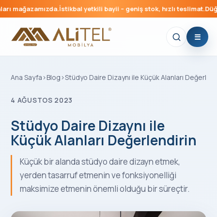
ağazamızda.
İstikbal yetkili bayii – geniş stok, hızlı teslimat.
Düğün paket
Ana Sayfa
›
Blog
›
Stüdyo Daire Dizaynı ile Küçük Alanları Değerlend
4 AĞUSTOS 2023
Stüdyo Daire Dizaynı ile
Küçük Alanları Değerlendirin
Küçük bir alanda stüdyo daire dizayn etmek,
yerden tasarruf etmenin ve fonksiyonelliği
maksimize etmenin önemli olduğu bir süreçtir.