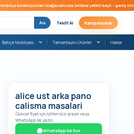
ilya koleksiyonları mağazamızda.
İstikbal yetkili bayii – geniş stok, h
Teklif Al
Kampanyalar
Ara
Bahçe Mobilyası
Tamamlayıcı Ürünler
Halılar
alice ust arka pano
calisma masalari
Güncel fiyat için lütfen bizi arayın veya
WhatsApp ile yazın.
WhatsApp ile Sor