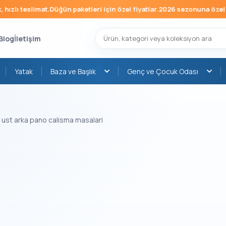
ızlı teslimat.
Düğün paketleri için özel fiyatlar.
2026 sezonuna özel mob
Blog
İletişim
Yatak
Baza ve Başlık
Genç ve Çocuk Odası
e ust arka pano calisma masalari
›