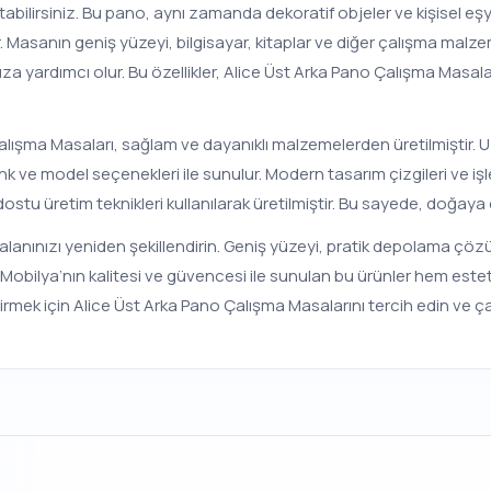
ilirsiniz. Bu pano, aynı zamanda dekoratif objeler ve kişisel eşya
 Masanın geniş yüzeyi, bilgisayar, kitaplar ve diğer çalışma malzem
a yardımcı olur. Bu özellikler, Alice Üst Arka Pano Çalışma Masal
alışma Masaları, sağlam ve dayanıklı malzemelerden üretilmiştir. 
 ve model seçenekleri ile sunulur. Modern tasarım çizgileri ve işlev
u üretim teknikleri kullanılarak üretilmiştir. Bu sayede, doğaya d
alanınızı yeniden şekillendirin. Geniş yüzeyi, pratik depolama çöz
itel Mobilya’nın kalitesi ve güvencesi ile sunulan bu ürünler hem e
etirmek için Alice Üst Arka Pano Çalışma Masalarını tercih edin ve ça