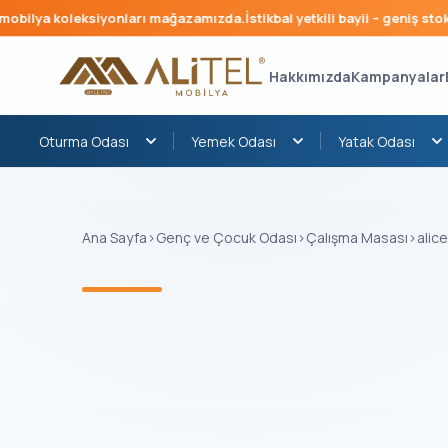
ilya koleksiyonları mağazamızda.
İstikbal yetkili bayii – geniş stok, h
Hakkımızda
Kampanyalar
Oturma Odası
Yemek Odası
Yatak Odası
Ana Sayfa
›
Genç ve Çocuk Odası
›
Çalışma Masası
›
alic
‹