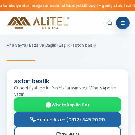
koleksiyonları mağazamızda.
İstikbal yetkili bayii – geniş stok, hızlı t
Ana Sayfa
›
Baza ve Başlık
›
Başlık
›
aston baslik
‹
›
aston baslik
Güncel fiyat için lütfen bizi arayın veya WhatsApp ile
yazın.
WhatsApp ile Sor
Hemen Ara —
(0312) 349 20 20
Teklif Al