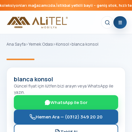
oleksiyonları mağazamızda.
İstikbal yetkili bayii – geniş stok, hızlı te
Ana Sayfa
›
Yemek Odası
›
Konsol
›
blanca konsol
‹
›
blanca konsol
Güncel fiyat için lütfen bizi arayın veya WhatsApp ile
yazın.
WhatsApp ile Sor
Hemen Ara —
(0312) 349 20 20
Teklif Al