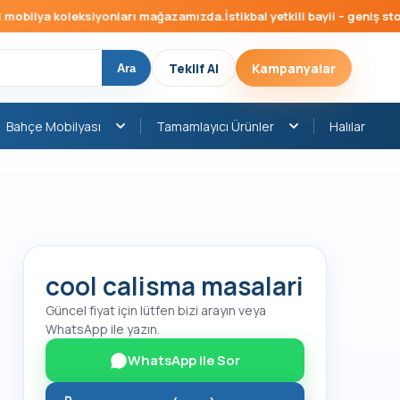
bilya koleksiyonları mağazamızda.
İstikbal yetkili bayii – geniş stok, 
Teklif Al
Kampanyalar
Ara
Bahçe Mobilyası
Tamamlayıcı Ürünler
Halılar
cool calisma masalari
Güncel fiyat için lütfen bizi arayın veya
WhatsApp ile yazın.
WhatsApp ile Sor