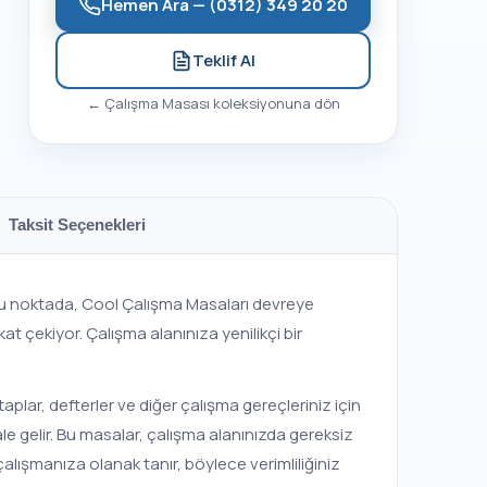
Hemen Ara —
(0312) 349 20 20
Teklif Al
←
Çalışma Masası
koleksiyonuna dön
Taksit Seçenekleri
 bu noktada, Cool Çalışma Masaları devreye
kat çekiyor. Çalışma alanınıza yenilikçi bir
aplar, defterler ve diğer çalışma gereçleriniz için
e gelir. Bu masalar, çalışma alanınızda gereksiz
alışmanıza olanak tanır, böylece verimliliğiniz