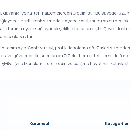
, dayanıklı ve kaliteli malzemelerden üretilmiştir. Bu sayede, uzu
ğlayacak çeşitli renk ve model seçenekleri ile sunulan bu masalar
şma ortamına uyum sağlayacak şekilde tasarlanmıştır. Çevre dostu ür
anıza olanak tanır.
en tanımlayın. Geniş yüzeyi, pratik depolama çözümleri ve modern t
litesi ve güvencesi ile sunulan bu ürünler hem estetik hem de fonk
ol ��alışma Masalarını tercih edin ve çalışma hayatınızı kolaylaştır
Kurumsal
Kategoriler