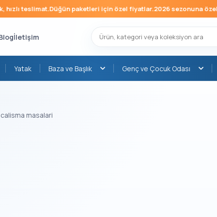
ızlı teslimat.
Düğün paketleri için özel fiyatlar.
2026 sezonuna özel mo
Blog
İletişim
Yatak
Baza ve Başlık
Genç ve Çocuk Odası
 calisma masalari
›