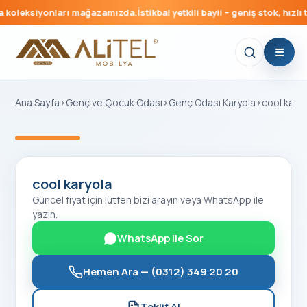
koleksiyonları mağazamızda.
İstikbal yetkili bayii – geniş stok, hızlı t
Ana Sayfa
›
Genç ve Çocuk Odası
›
Genç Odası Karyola
›
cool kary
‹
›
cool karyola
Güncel fiyat için lütfen bizi arayın veya WhatsApp ile
yazın.
WhatsApp ile Sor
Hemen Ara —
(0312) 349 20 20
Teklif Al