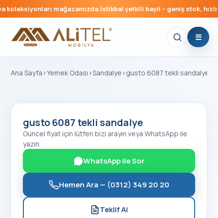
 koleksiyonları mağazamızda.
İstikbal yetkili bayii – geniş stok, hızlı 
Ana Sayfa
›
Yemek Odası
›
Sandalye
›
gusto 6087 tekli sandalye
gusto 6087 tekli sandalye
Güncel fiyat için lütfen bizi arayın veya WhatsApp ile
yazın.
WhatsApp ile Sor
Hemen Ara —
(0312) 349 20 20
Teklif Al