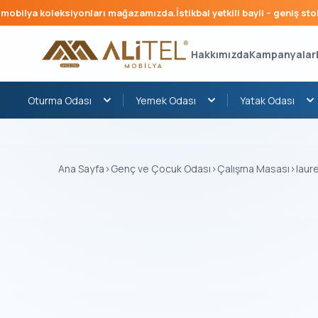
bilya koleksiyonları mağazamızda.
İstikbal yetkili bayii – geniş stok, h
Hakkımızda
Kampanyalar
Oturma Odası
Yemek Odası
Yatak Odası
Ana Sayfa
›
Genç ve Çocuk Odası
›
Çalışma Masası
›
laur