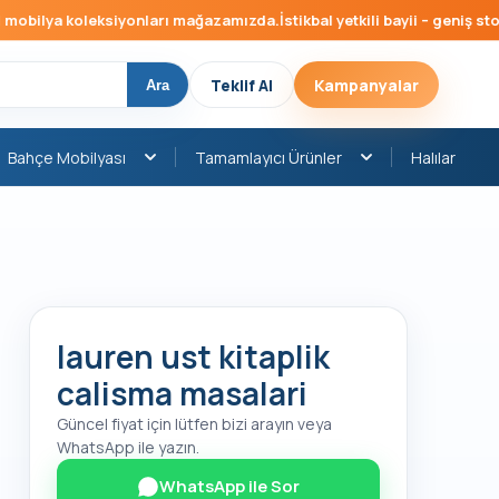
bilya koleksiyonları mağazamızda.
İstikbal yetkili bayii – geniş stok, 
Teklif Al
Kampanyalar
Ara
Bahçe Mobilyası
Tamamlayıcı Ürünler
Halılar
lauren ust kitaplik
calisma masalari
Güncel fiyat için lütfen bizi arayın veya
WhatsApp ile yazın.
WhatsApp ile Sor