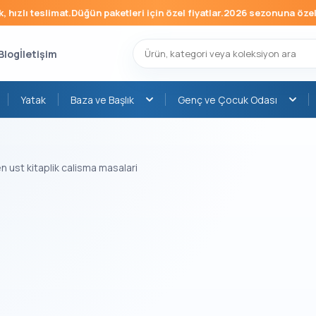
ızlı teslimat.
Düğün paketleri için özel fiyatlar.
2026 sezonuna özel mo
Blog
İletişim
Yatak
Baza ve Başlık
Genç ve Çocuk Odası
en ust kitaplik calisma masalari