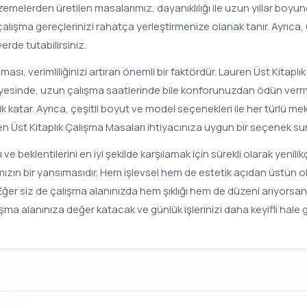
lzemelerden üretilen masalarımız, dayanıklılığı ile uzun yıllar boy
r çalışma gereçlerinizi rahatça yerleştirmenize olanak tanır. Ayrıca,
yerde tutabilirsiniz.
sı, verimliliğinizi artıran önemli bir faktördür. Lauren Üst Kitaplı
esinde, uzun çalışma saatlerinde bile konforunuzdan ödün ver
k katar. Ayrıca, çeşitli boyut ve model seçenekleri ile her türlü m
ren Üst Kitaplık Çalışma Masaları ihtiyacınıza uygun bir seçenek su
ı ve beklentilerini en iyi şekilde karşılamak için sürekli olarak yeni
mızın bir yansımasıdır. Hem işlevsel hem de estetik açıdan üstün o
r. Eğer siz de çalışma alanınızda hem şıklığı hem de düzeni arıyorsan
ma alanınıza değer katacak ve günlük işlerinizi daha keyifli hale g