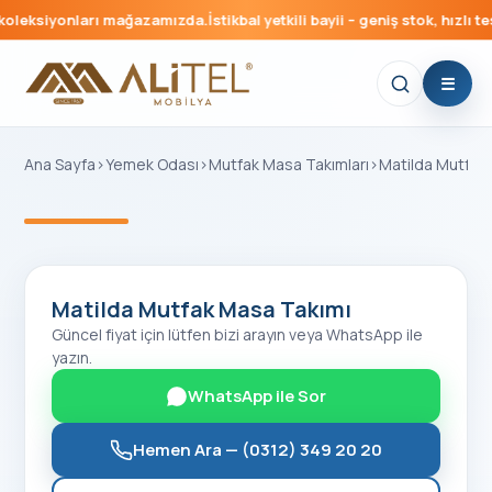
oleksiyonları mağazamızda.
İstikbal yetkili bayii – geniş stok, hızlı tes
Ana Sayfa
›
Yemek Odası
›
Mutfak Masa Takımları
›
Matilda Mutfak
‹
›
Matilda Mutfak Masa Takımı
Güncel fiyat için lütfen bizi arayın veya WhatsApp ile
yazın.
WhatsApp ile Sor
Hemen Ara —
(0312) 349 20 20