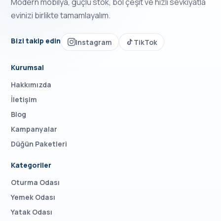
Modern mobilya, güçlü stok, bol çeşit ve hızlı sevkiyatla
evinizi birlikte tamamlayalım.
Bizi takip edin
Instagram
TikTok
Kurumsal
Hakkımızda
İletişim
Blog
Kampanyalar
Düğün Paketleri
Kategoriler
Oturma Odası
Yemek Odası
Yatak Odası