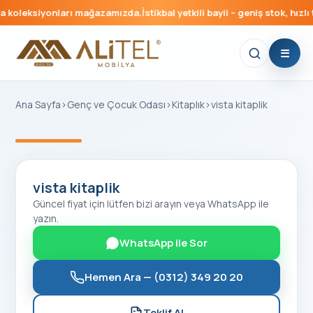
 koleksiyonları mağazamızda.
İstikbal yetkili bayii – geniş stok, hızlı 
Ana Sayfa
›
Genç ve Çocuk Odası
›
Kitaplık
›
vista kitaplik
‹
›
vista kitaplik
Güncel fiyat için lütfen bizi arayın veya WhatsApp ile
yazın.
WhatsApp ile Sor
Hemen Ara —
(0312) 349 20 20
Teklif Al