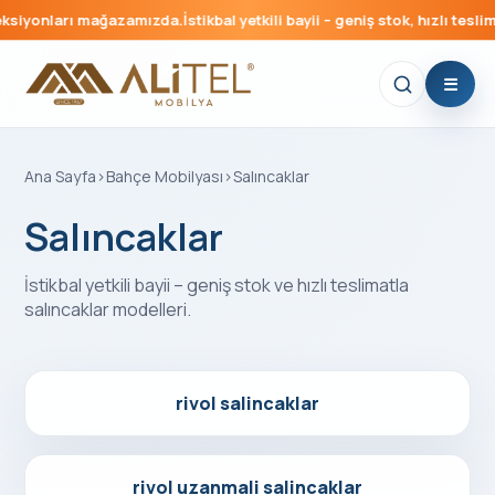
iyonları mağazamızda.
İstikbal yetkili bayii – geniş stok, hızlı teslimat.
Ana Sayfa
›
Bahçe Mobilyası
›
Salıncaklar
Salıncaklar
İstikbal yetkili bayii – geniş stok ve hızlı teslimatla
salıncaklar
modelleri.
Detayları Gör
rivol salincaklar
Detayları Gör
rivol uzanmali salincaklar