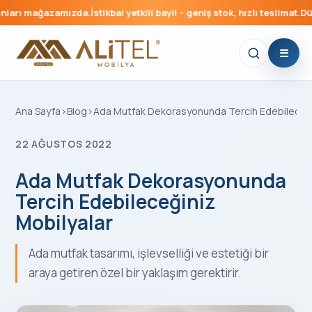
mağazamızda.
İstikbal yetkili bayii – geniş stok, hızlı teslimat.
Düğün pake
Ana Sayfa
›
Blog
›
Ada Mutfak Dekorasyonunda Tercih Edebileceği
22 AĞUSTOS 2022
Ada Mutfak Dekorasyonunda
Tercih Edebileceğiniz
Mobilyalar
Ada mutfak tasarımı, işlevselliği ve estetiği bir
araya getiren özel bir yaklaşım gerektirir.