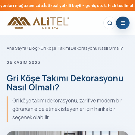
arı mağazamızda.
İstikbal yetkili bayii – geniş stok, hızlı teslimat.
Düğün
Ana Sayfa
›
Blog
›
Gri Köşe Takımı Dekorasyonu Nasıl Olmalı?
26 KASIM 2023
Gri Köşe Takımı Dekorasyonu
Nasıl Olmalı?
Gri köşe takımı dekorasyonu, zarif ve modern bir
görünüm elde etmek isteyenler için harika bir
seçenek olabilir.