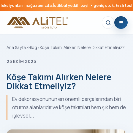
siyonları mağazamızda.
İstikbal yetkili bayii – geniş stok, hızlı teslima
Ana Sayfa
›
Blog
›
Köşe Takımı Alırken Nelere Dikkat Etmeliyiz?
25 EKIM 2025
Köşe Takımı Alırken Nelere
Dikkat Etmeliyiz?
Ev dekorasyonunun en önemli parçalarından biri
oturma alanlarıdır ve köşe takımları hem şık hem de
işlevsel...