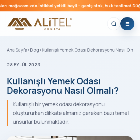
mağazamızda.
İstikbal yetkili bayii – geniş stok, hızlı teslimat.
Düğün pake
Ana Sayfa
›
Blog
›
Kullanışlı Yemek Odası Dekorasyonu Nasıl Olmalı
28 EYLÜL 2023
Kullanışlı Yemek Odası
Dekorasyonu Nasıl Olmalı?
Kullanışlı bir yemek odası dekorasyonu
oluştururken dikkate almanız gereken bazı temel
unsurlar bulunmaktadır.