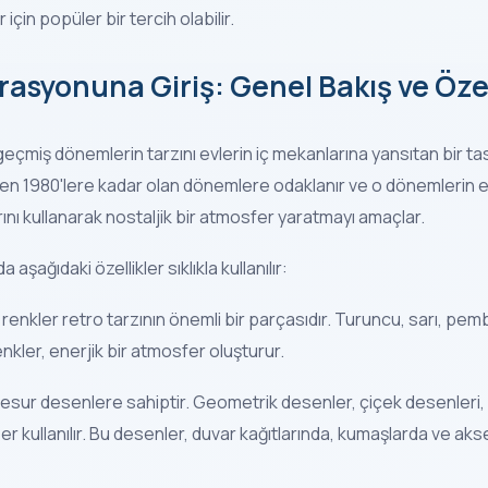
 için popüler bir tercih olabilir.
rasyonuna Giriş: Genel Bakış ve Özel
çmiş dönemlerin tarzını evlerin iç mekanlarına yansıtan bir tas
den 1980'lere kadar olan dönemlere odaklanır ve o dönemlerin est
ını kullanarak nostaljik bir atmosfer yaratmayı amaçlar.
ağıdaki özellikler sıklıkla kullanılır:
 renkler retro tarzının önemli bir parçasıdır. Turuncu, sarı, pembe,
renkler, enerjik bir atmosfer oluşturur.
 cesur desenlere sahiptir. Geometrik desenler, çiçek desenleri, 
ler kullanılır. Bu desenler, duvar kağıtlarında, kumaşlarda ve aks