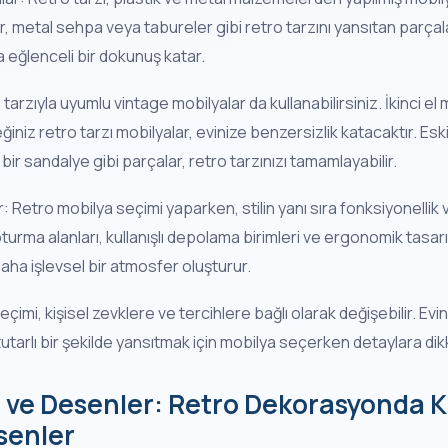
r, metal sehpa veya tabureler gibi retro tarzını yansıtan parçalar
a eğlenceli bir dokunuş katar.
 tarzıyla uyumlu vintage mobilyalar da kullanabilirsiniz. İkinci e
iniz retro tarzı mobilyalar, evinize benzersizlik katacaktır. Eski
r sandalye gibi parçalar, retro tarzınızı tamamlayabilir.
r: Retro mobilya seçimi yaparken, stilin yanı sıra fonksiyonellik
urma alanları, kullanışlı depolama birimleri ve ergonomik tasarım
ha işlevsel bir atmosfer oluşturur.
çimi, kişisel zevklere ve tercihlere bağlı olarak değişebilir. Evi
utarlı bir şekilde yansıtmak için mobilya seçerken detaylara di
i ve Desenler: Retro Dekorasyonda K
senler