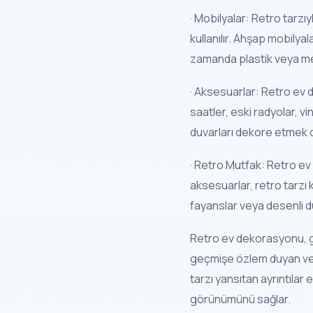
· Mobilyalar: Retro tarzı
kullanılır. Ahşap mobilya
zamanda plastik veya met
· Aksesuarlar: Retro ev 
saatler, eski radyolar, vin
duvarları dekore etmek d
· Retro Mutfak: Retro ev
aksesuarlar, retro tarzı k
fayanslar veya desenli duv
Retro ev dekorasyonu, geç
geçmişe özlem duyan ve e
tarzı yansıtan ayrıntılar
görünümünü sağlar.