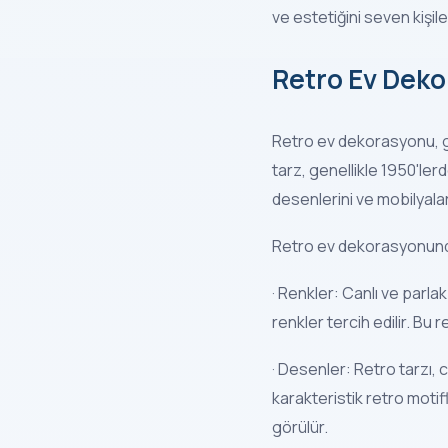
ve estetiğini seven kişiler
Retro Ev Deko
Retro ev dekorasyonu, ge
tarz, genellikle 1950'ler
desenlerini ve mobilyalar
Retro ev dekorasyonunda aş
· Renkler: Canlı ve parlak
renkler tercih edilir. Bu 
· Desenler: Retro tarzı,
karakteristik retro motif
görülür.