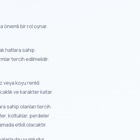
 önemli bir rol oynar.
lak hatlara sahip
mlar tercih edilmelidir.
iz veya koyu renkli
ıcaklık ve karakter katar.
ra sahip olanları tercih
er, koltuklar, perdeler
amada etkili olacaktır.
yalarla da uyumludur.