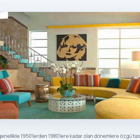
enellikle 1950'lerden 1980'lere kadar olan dönemlere özgü t