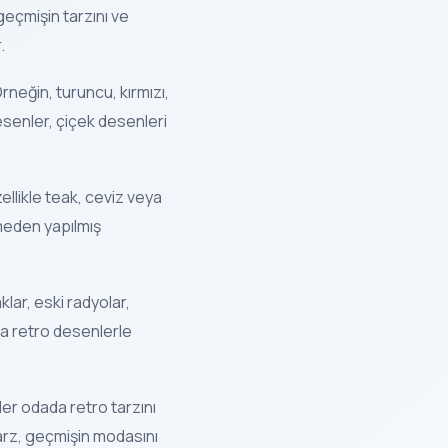
geçmişin tarzını ve
.
Örneğin, turuncu, kırmızı,
desenler, çiçek desenleri
ellikle teak, ceviz veya
emeden yapılmış
lar, eski radyolar,
 da retro desenlerle
Her odada retro tarzını
 tarz, geçmişin modasını