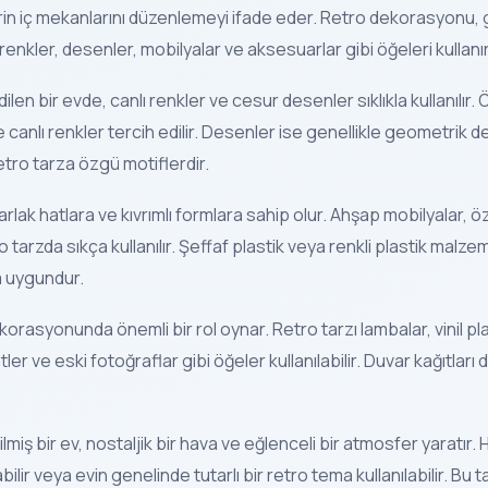
erin iç mekanlarını düzenlemeyi ifade eder. Retro dekorasyonu, 
renkler, desenler, mobilyalar ve aksesuarlar gibi öğeleri kullanır
en bir evde, canlı renkler ve cesur desenler sıklıkla kullanılır. 
ve canlı renkler tercih edilir. Desenler ise genellikle geometrik 
etro tarza özgü motiflerdir.
arlak hatlara ve kıvrımlı formlara sahip olur. Ahşap mobilyalar, öz
o tarzda sıkça kullanılır. Şeffaf plastik veya renkli plastik malz
a uygundur.
orasyonunda önemli bir rol oynar. Retro tarzı lambalar, vinil plak
tler ve eski fotoğraflar gibi öğeler kullanılabilir. Duvar kağıtları
lmiş bir ev, nostaljik bir hava ve eğlenceli bir atmosfer yaratır. 
bilir veya evin genelinde tutarlı bir retro tema kullanılabilir. Bu