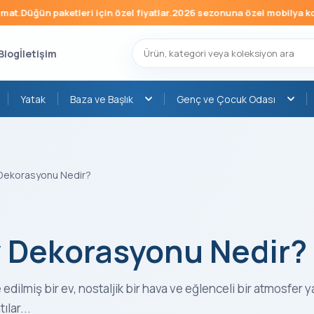
n paketleri için özel fiyatlar.
2026 sezonuna özel mobilya koleksiyo
Blog
İletişim
Yatak
Baza ve Başlık
Genç ve Çocuk Odası
 Dekorasyonu Nedir?
v Dekorasyonu Nedir?
 edilmiş bir ev, nostaljik bir hava ve eğlenceli bir atmosfer y
ılar...