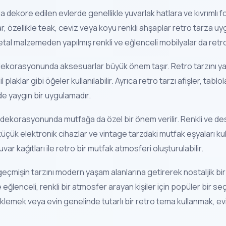
yla dekore edilen evlerde genellikle yuvarlak hatlara ve kıvrımlı 
lar, özellikle teak, ceviz veya koyu renkli ahşaplar retro tarza uy
al malzemeden yapılmış renkli ve eğlenceli mobilyalar da retr
dekorasyonunda aksesuarlar büyük önem taşır. Retro tarzını ya
il plaklar gibi öğeler kullanılabilir. Ayrıca retro tarzı afişler, tabl
e yaygın bir uygulamadır.
 dekorasyonunda mutfağa da özel bir önem verilir. Renkli ve de
üçük elektronik cihazlar ve vintage tarzdaki mutfak eşyaları kulla
ar kağıtları ile retro bir mutfak atmosferi oluşturulabilir.
mişin tarzını modern yaşam alanlarına getirerek nostaljik bir h
ğlenceli, renkli bir atmosfer arayan kişiler için popüler bir se
 eklemek veya evin genelinde tutarlı bir retro tema kullanmak, ev