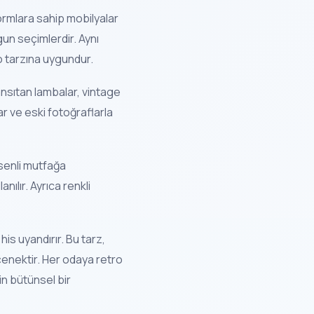
formlara sahip mobilyalar
gun seçimlerdir. Aynı
o tarzına uygundur.
nsıtan lambalar, vintage
olar ve eski fotoğraflarla
senli mutfağa
nılır. Ayrıca renkli
is uyandırır. Bu tarz,
çenektir. Her odaya retro
in bütünsel bir