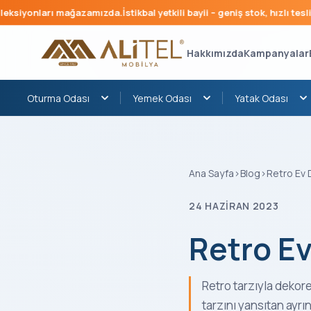
ları mağazamızda.
İstikbal yetkili bayii – geniş stok, hızlı teslimat.
Düğü
Hakkımızda
Kampanyalar
Oturma Odası
Yemek Odası
Yatak Odası
Ana Sayfa
›
Blog
›
Retro Ev
24 HAZIRAN 2023
Retro E
Retro tarzıyla dekore
tarzını yansıtan ayrınt