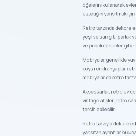
öğelerini kullanarak evl
estetiğini yansıtmak için 
Retro tarzında dekore edil
yeşil ve sarı gibi parlak 
ve puanlı desenler gibi r
Mobilyalar genellikle yuv
koyu renkli ahşaplar retr
mobilyalar da retro tarz
Aksesuarlar, retro ev dek
vintage afişler, retro saa
tercih edilebilir.
Retro tarzıyla dekore edi
yansıtan ayrıntılar buluna