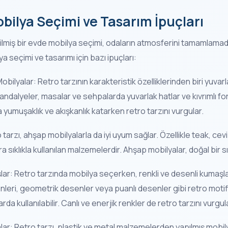
bilya Seçimi ve Tasarım İpuçları
ilmiş bir evde mobilya seçimi, odaların atmosferini tamamlamada
a seçimi ve tasarımı için bazı ipuçları:
obilyalar: Retro tarzının karakteristik özelliklerinden biri yuvar
sandalyeler, masalar ve sehpalarda yuvarlak hatlar ve kıvrımlı for
 yumuşaklık ve akışkanlık katarken retro tarzını vurgular.
 tarzı, ahşap mobilyalarla da iyi uyum sağlar. Özellikle teak, cev
a sıklıkla kullanılan malzemelerdir. Ahşap mobilyalar, doğal bir s
lar: Retro tarzında mobilya seçerken, renkli ve desenli kumaşla
nleri, geometrik desenler veya puanlı desenler gibi retro motifl
arda kullanılabilir. Canlı ve enerjik renkler de retro tarzını vurgul
alar: Retro tarzı, plastik ve metal malzemelerden yapılmış mobil