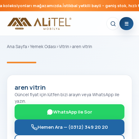
 koleksiyonları mağazamızda.
İstikbal yetkili bayii – geniş stok, hızlı t
Ana Sayfa
›
Yemek Odası
›
Vitrin
›
aren vitrin
‹
›
aren vitrin
Güncel fiyat için lütfen bizi arayın veya WhatsApp ile
yazın.
WhatsApp ile Sor
Hemen Ara —
(0312) 349 20 20