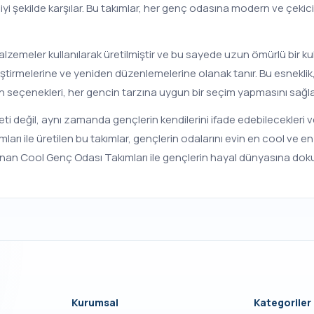
 iyi şekilde karşılar. Bu takımlar, her genç odasına modern ve çekic
malzemeler kullanılarak üretilmiştir ve bu sayede uzun ömürlü bir ku
ştirmelerine ve yeniden düzenlemelerine olanak tanır. Bu esneklik, ge
esen seçenekleri, her gencin tarzına uygun bir seçim yapmasını sağla
 değil, aynı zamanda gençlerin kendilerini ifade edebilecekleri ve k
rımları ile üretilen bu takımlar, gençlerin odalarını evin en cool ve 
an Cool Genç Odası Takımları ile gençlerin hayal dünyasına doku
Kurumsal
Kategoriler