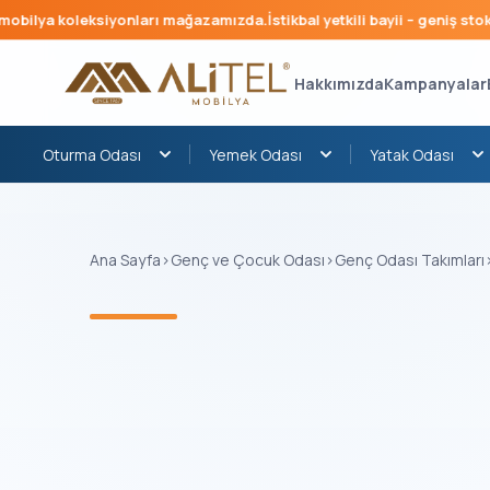
ilya koleksiyonları mağazamızda.
İstikbal yetkili bayii – geniş stok, h
Hakkımızda
Kampanyalar
Oturma Odası
Yemek Odası
Yatak Odası
Ana Sayfa
›
Genç ve Çocuk Odası
›
Genç Odası Takımları
‹