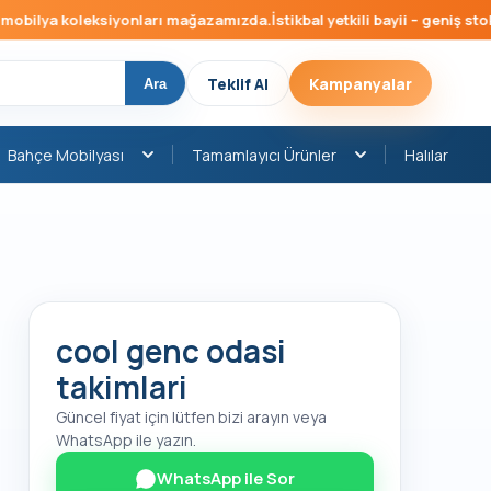
bilya koleksiyonları mağazamızda.
İstikbal yetkili bayii – geniş stok, 
Teklif Al
Kampanyalar
Ara
Bahçe Mobilyası
Tamamlayıcı Ürünler
Halılar
cool genc odasi
takimlari
Güncel fiyat için lütfen bizi arayın veya
WhatsApp ile yazın.
WhatsApp ile Sor