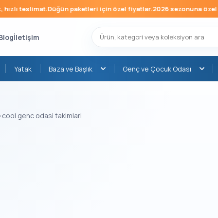
ızlı teslimat.
Düğün paketleri için özel fiyatlar.
2026 sezonuna özel mo
Blog
İletişim
Yatak
Baza ve Başlık
Genç ve Çocuk Odası
›
cool genc odasi takimlari
›