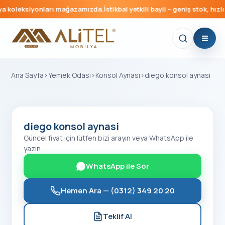
 koleksiyonları mağazamızda.
İstikbal yetkili bayii – geniş stok, hızlı 
Ana Sayfa
›
Yemek Odası
›
Konsol Aynası
›
diego konsol aynasi
diego konsol aynasi
Güncel fiyat için lütfen bizi arayın veya WhatsApp ile
yazın.
WhatsApp ile Sor
Hemen Ara —
(0312) 349 20 20
Teklif Al