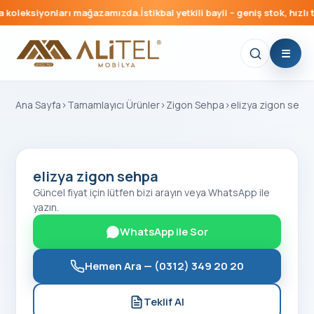
koleksiyonları mağazamızda.
İstikbal yetkili bayii – geniş stok, hızlı t
Ana Sayfa
›
Tamamlayıcı Ürünler
›
Zigon Sehpa
›
elizya zigon sehp
elizya zigon sehpa
Güncel fiyat için lütfen bizi arayın veya WhatsApp ile
yazın.
WhatsApp ile Sor
Hemen Ara —
(0312) 349 20 20
Teklif Al