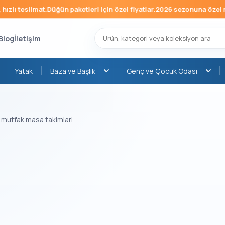
zlı teslimat.
Düğün paketleri için özel fiyatlar.
2026 sezonuna özel mob
Blog
İletişim
Yatak
Baza ve Başlık
Genç ve Çocuk Odası
 mutfak masa takimlari
›