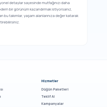
ksiyonel detaylar sayesinde mutfağınızı daha
e modern bir görünüm kazandırmak istiyorsanız,
nan bu takımlar, yaşam alanlarınıza değer katarak
rebilirsiniz.
Hizmetler
sı
Düğün Paketleri
ı
Teklif Al
Kampanyalar