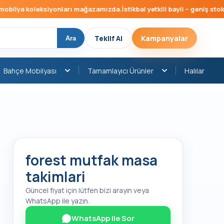
ilya koleksiyonları mağazamızda.
İstikbal yetkili bayii – geniş stok, h
Teklif Al
Kampanyalar
Ara
Bahçe Mobilyası
Tamamlayıcı Ürünler
Halılar
forest mutfak masa
takimlari
Güncel fiyat için lütfen bizi arayın veya
WhatsApp ile yazın.
WhatsApp ile Sor