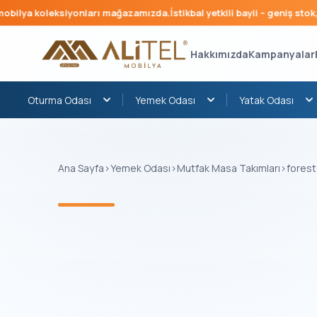
ilya koleksiyonları mağazamızda.
İstikbal yetkili bayii – geniş stok, hı
Hakkımızda
Kampanyalar
Oturma Odası
Yemek Odası
Yatak Odası
Ana Sayfa
›
Yemek Odası
›
Mutfak Masa Takımları
›
forest
‹