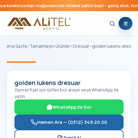
ya koleksiyonları mağazamızda.
İstikbal yetkili bayii – geniş stok, hızl
Ana Sayfa
›
Tamamlayıcı Ürünler
›
Dresuar
›
golden lukens dresuar
‹
›
golden lukens dresuar
Güncel fiyat için lütfen bizi arayın veya WhatsApp ile
yazın.
WhatsApp ile Sor
Hemen Ara —
(0312) 349 20 20
Teklif Al