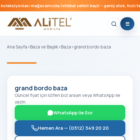
koleksiyonları mağazamızda.
İstikbal yetkili bayii – geniş stok, hızlı te
Ana Sayfa
›
Baza ve Başlık
›
Baza
›
grand bordo baza
‹
›
grand bordo baza
Güncel fiyat için lütfen bizi arayın veya WhatsApp ile
yazın.
WhatsApp ile Sor
Hemen Ara —
(0312) 349 20 20