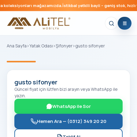
 koleksiyonları mağazamızda.
İstikbal yetkili bayii – geniş stok, hızlı 
Ana Sayfa
›
Yatak Odası
›
Şifonyer
›
gusto sifonyer
‹
›
gusto sifonyer
Güncel fiyat için lütfen bizi arayın veya WhatsApp ile
yazın.
WhatsApp ile Sor
Hemen Ara —
(0312) 349 20 20
Teklif Al