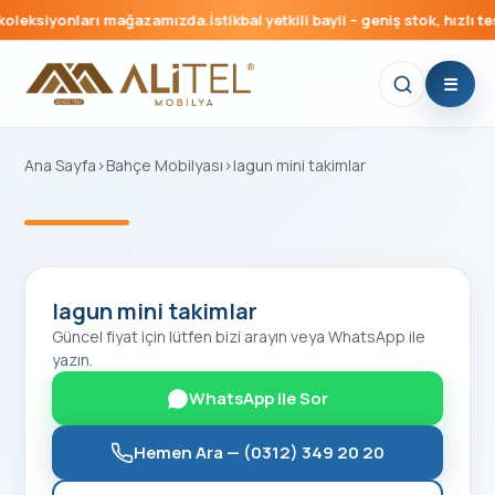
oleksiyonları mağazamızda.
İstikbal yetkili bayii – geniş stok, hızlı tes
Ana Sayfa
›
Bahçe Mobilyası
›
lagun mini takimlar
‹
›
lagun mini takimlar
Güncel fiyat için lütfen bizi arayın veya WhatsApp ile
yazın.
WhatsApp ile Sor
Hemen Ara —
(0312) 349 20 20