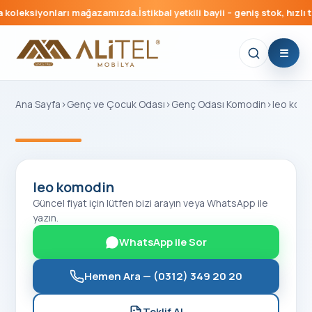
koleksiyonları mağazamızda.
İstikbal yetkili bayii – geniş stok, hızlı t
Ana Sayfa
›
Genç ve Çocuk Odası
›
Genç Odası Komodin
›
leo kom
‹
›
leo komodin
Güncel fiyat için lütfen bizi arayın veya WhatsApp ile
yazın.
WhatsApp ile Sor
Hemen Ara —
(0312) 349 20 20
Teklif Al