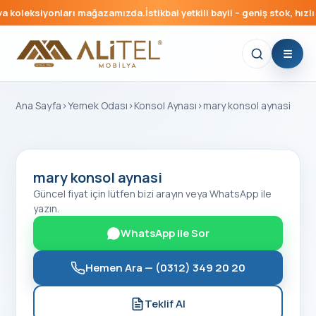
 koleksiyonları mağazamızda.
İstikbal yetkili bayii – geniş stok, hızlı 
Ana Sayfa
›
Yemek Odası
›
Konsol Aynası
›
mary konsol aynasi
mary konsol aynasi
Güncel fiyat için lütfen bizi arayın veya WhatsApp ile
yazın.
WhatsApp ile Sor
Hemen Ara —
(0312) 349 20 20
Teklif Al