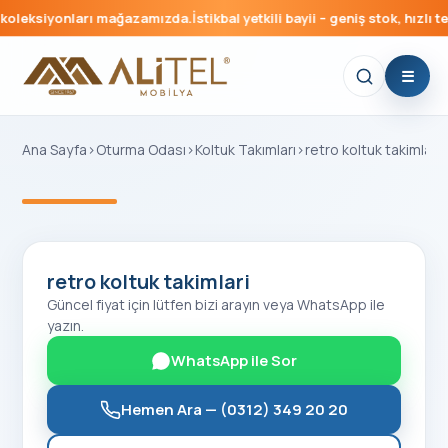
oleksiyonları mağazamızda.
İstikbal yetkili bayii – geniş stok, hızlı te
Ana Sayfa
›
Oturma Odası
›
Koltuk Takımları
›
retro koltuk takimlari
‹
›
retro koltuk takimlari
Güncel fiyat için lütfen bizi arayın veya WhatsApp ile
yazın.
WhatsApp ile Sor
Hemen Ara —
(0312) 349 20 20