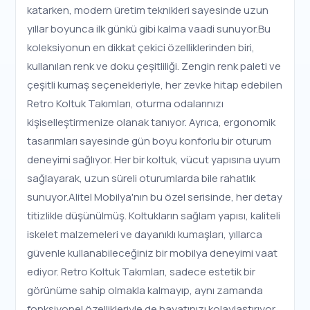
katarken, modern üretim teknikleri sayesinde uzun
yıllar boyunca ilk günkü gibi kalma vaadi sunuyor.Bu
koleksiyonun en dikkat çekici özelliklerinden biri,
kullanılan renk ve doku çeşitliliği. Zengin renk paleti ve
çeşitli kumaş seçenekleriyle, her zevke hitap edebilen
Retro Koltuk Takımları, oturma odalarınızı
kişiselleştirmenize olanak tanıyor. Ayrıca, ergonomik
tasarımları sayesinde gün boyu konforlu bir oturum
deneyimi sağlıyor. Her bir koltuk, vücut yapısına uyum
sağlayarak, uzun süreli oturumlarda bile rahatlık
sunuyor.Alitel Mobilya'nın bu özel serisinde, her detay
titizlikle düşünülmüş. Koltukların sağlam yapısı, kaliteli
iskelet malzemeleri ve dayanıklı kumaşları, yıllarca
güvenle kullanabileceğiniz bir mobilya deneyimi vaat
ediyor. Retro Koltuk Takımları, sadece estetik bir
görünüme sahip olmakla kalmayıp, aynı zamanda
fonksiyonel özellikleriyle de hayatınızı kolaylaştırıyor.