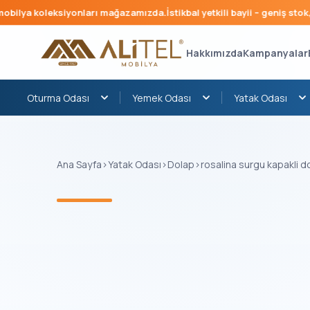
ilya koleksiyonları mağazamızda.
İstikbal yetkili bayii – geniş stok, hı
Hakkımızda
Kampanyalar
Oturma Odası
Yemek Odası
Yatak Odası
Ana Sayfa
›
Yatak Odası
›
Dolap
›
rosalina surgu kapakli d
‹