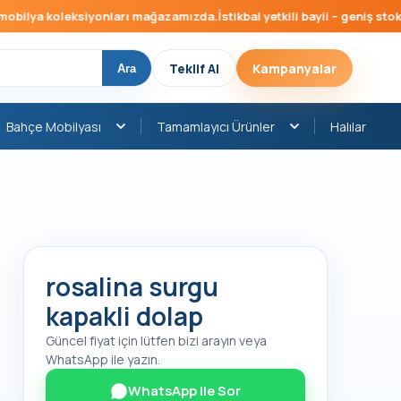
ilya koleksiyonları mağazamızda.
İstikbal yetkili bayii – geniş stok, h
Teklif Al
Kampanyalar
Ara
Bahçe Mobilyası
Tamamlayıcı Ürünler
Halılar
rosalina surgu
kapakli dolap
Güncel fiyat için lütfen bizi arayın veya
WhatsApp ile yazın.
WhatsApp ile Sor