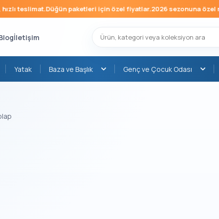
zlı teslimat.
Düğün paketleri için özel fiyatlar.
2026 sezonuna özel mob
Blog
İletişim
Yatak
Baza ve Başlık
Genç ve Çocuk Odası
olap
›