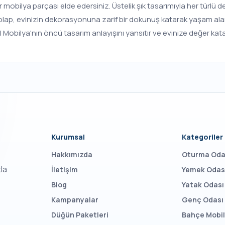
r mobilya parçası elde edersiniz. Üstelik şık tasarımıyla her türl
 Dolap, evinizin dekorasyonuna zarif bir dokunuş katarak yaşam alanl
Mobilya'nın öncü tasarım anlayışını yansıtır ve evinize değer kata
Kurumsal
Kategoriler
Hakkımızda
Oturma Oda
tla
İletişim
Yemek Odas
Blog
Yatak Odası
Kampanyalar
Genç Odası
Düğün Paketleri
Bahçe Mobil