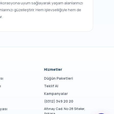
ü dekorasyona uyum sağlayarak yaşam alanlarınızı
arınızı güzelleştirir. Hem işlevselliğiyle hem de
r.
Hizmetler
sı
Düğün Paketleri
ı
Teklif Al
Kampanyalar
(0312) 349 20 20
yası
Altınay Cad. No:28 Siteler,
Ankara