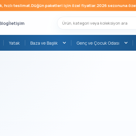
ızlı teslimat.
Düğün paketleri için özel fiyatlar.
2026 sezonuna özel mo
Blog
İletişim
Yatak
Baza ve Başlık
Genç ve Çocuk Odası
›