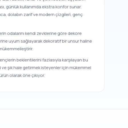
sı, günlük kullanımda ekstra konfor sunar.
ca, dolabın zarif ve modern çizgileri, genç
çlerin odalarını kendi zevklerine göre dekore
erine uyum sağlayarak dekoratif bir unsur haline
 mükemmelleştirir.
nçlerin beklentilerini fazlasıyla karşılayan bu
enli ve şık hale getirmek isteyenler için mükemmel
ürün olarak öne çıkıyor.