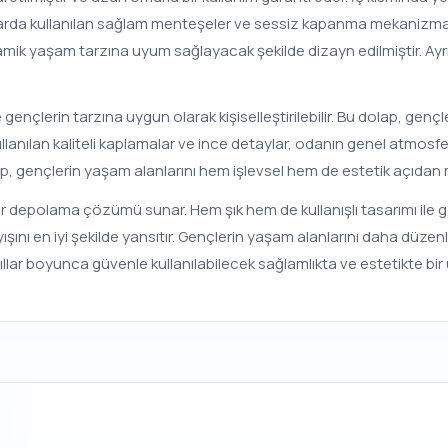
paklarda kullanılan sağlam menteşeler ve sessiz kapanma mekanizma
amik yaşam tarzına uyum sağlayacak şekilde dizayn edilmiştir. Ayrı
e gençlerin tarzına uygun olarak kişiselleştirilebilir. Bu dolap, gen
llanılan kaliteli kaplamalar ve ince detaylar, odanın genel atmosf
olap, gençlerin yaşam alanlarını hem işlevsel hem de estetik açıdan
ir depolama çözümü sunar. Hem şık hem de kullanışlı tasarımı ile ge
ayışını en iyi şekilde yansıtır. Gençlerin yaşam alanlarını daha düz
llar boyunca güvenle kullanılabilecek sağlamlıkta ve estetikte bir 