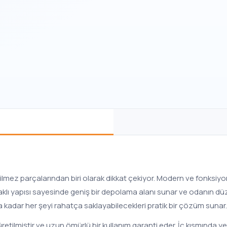
lmez parçalarından biri olarak dikkat çekiyor. Modern ve fonksiyo
aklı yapısı sayesinde geniş bir depolama alanı sunar ve odanın düz
na kadar her şeyi rahatça saklayabilecekleri pratik bir çözüm sunar.
retilmiştir ve uzun ömürlü bir kullanım garanti eder. İç kısmında yer