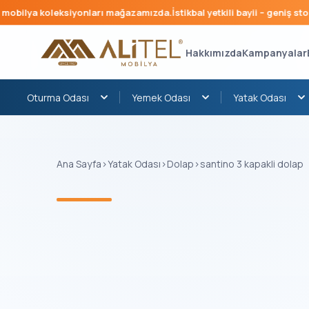
bilya koleksiyonları mağazamızda.
İstikbal yetkili bayii – geniş stok, h
Hakkımızda
Kampanyalar
Oturma Odası
Yemek Odası
Yatak Odası
Ana Sayfa
›
Yatak Odası
›
Dolap
›
santino 3 kapakli dolap
‹