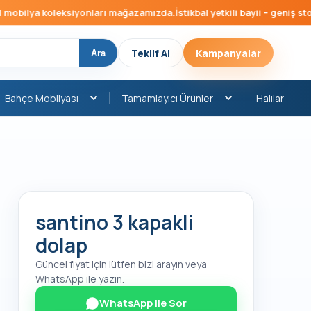
bilya koleksiyonları mağazamızda.
İstikbal yetkili bayii – geniş stok, 
Teklif Al
Kampanyalar
Ara
Bahçe Mobilyası
Tamamlayıcı Ürünler
Halılar
santino 3 kapakli
dolap
Güncel fiyat için lütfen bizi arayın veya
WhatsApp ile yazın.
WhatsApp ile Sor