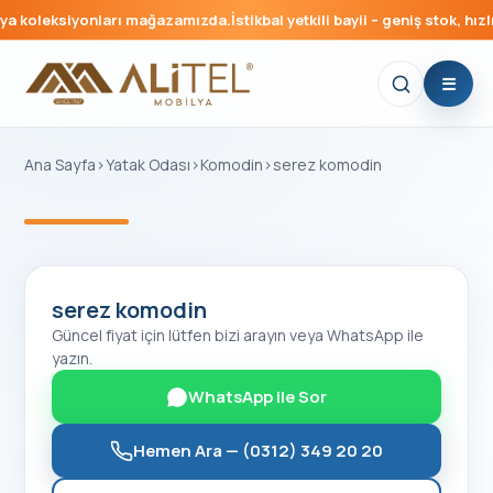
a koleksiyonları mağazamızda.
İstikbal yetkili bayii – geniş stok, hızlı
Ana Sayfa
›
Yatak Odası
›
Komodin
›
serez komodin
‹
›
serez komodin
Güncel fiyat için lütfen bizi arayın veya WhatsApp ile
yazın.
WhatsApp ile Sor
Hemen Ara —
(0312) 349 20 20