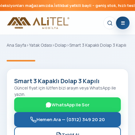
ksiyonları mağazamızda.
İstikbal yetkili bayii – geniş stok, hızlı teslim
Ana Sayfa
›
Yatak Odası
›
Dolap
›
Smart 3 Kapaklı Dolap 3 Kapılı
‹
›
Smart 3 Kapaklı Dolap 3 Kapılı
Güncel fiyat için lütfen bizi arayın veya WhatsApp ile
yazın.
WhatsApp ile Sor
Hemen Ara —
(0312) 349 20 20
Teklif Al