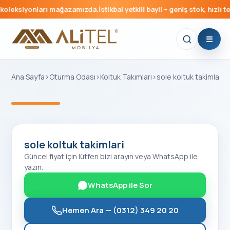
oleksiyonları mağazamızda.
İstikbal yetkili bayii – geniş stok, hızlı te
Ana Sayfa
›
Oturma Odası
›
Koltuk Takımları
›
sole koltuk takimlari
‹
›
sole koltuk takimlari
Güncel fiyat için lütfen bizi arayın veya WhatsApp ile
yazın.
WhatsApp ile Sor
Hemen Ara —
(0312) 349 20 20