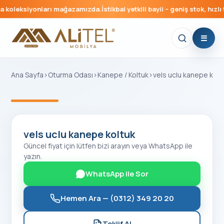
 koleksiyonları mağazamızda.
İstikbal yetkili bayii – geniş stok, hızlı 
Ana Sayfa
›
Oturma Odası
›
Kanepe / Koltuk
›
vels uclu kanepe kolt
‹
›
vels uclu kanepe koltuk
Güncel fiyat için lütfen bizi arayın veya WhatsApp ile
yazın.
WhatsApp ile Sor
Hemen Ara —
(0312) 349 20 20
Teklif Al