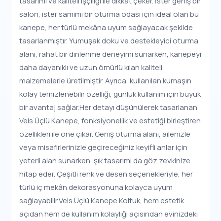
tasarımı ve kaliteli işçiliği ile dikkat çeker. İster geniş bir
salon, ister samimi bir oturma odası için ideal olan bu
kanepe, her türlü mekâna uyum sağlayacak şekilde
tasarlanmıştır. Yumuşak doku ve destekleyici oturma
alanı, rahat bir dinlenme deneyimi sunarken, kanepeyi
daha dayanıklı ve uzun ömürlü kılan kaliteli
malzemelerle üretilmiştir. Ayrıca, kullanılan kumaşın
kolay temizlenebilir özelliği, günlük kullanım için büyük
bir avantaj sağlar.Her detayı düşünülerek tasarlanan
Vels Üçlü Kanepe, fonksiyonellik ve estetiği birleştiren
özellikleri ile öne çıkar. Geniş oturma alanı, ailenizle
veya misafirlerinizle geçireceğiniz keyifli anlar için
yeterli alan sunarken, şık tasarımı da göz zevkinize
hitap eder. Çeşitli renk ve desen seçenekleriyle, her
türlü iç mekân dekorasyonuna kolayca uyum
sağlayabilir.Vels Üçlü Kanepe Koltuk, hem estetik
açıdan hem de kullanım kolaylığı açısından evinizdeki