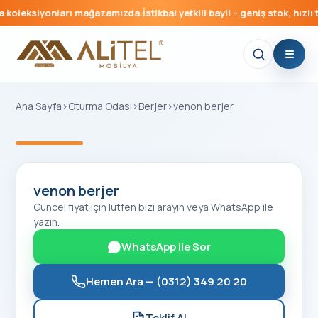
 koleksiyonları mağazamızda.
İstikbal yetkili bayii – geniş stok, hızlı t
Ana Sayfa
›
Oturma Odası
›
Berjer
›
venon berjer
‹
›
venon berjer
Güncel fiyat için lütfen bizi arayın veya WhatsApp ile
yazın.
WhatsApp ile Sor
Hemen Ara —
(0312) 349 20 20
Teklif Al