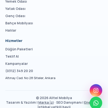
Yemek Odası
Yatak Odası
Genç Odası
Bahçe Mobilyası
Halılar
Hizmetler
Düğün Paketleri
Teklif Al
Kampanyalar
(0312) 349 20 20
Altınay Cad. No:28 Siteler, Ankara
©
2026
Alitel Mobilya
Tasarım & Yazılım |
Marka İzi
· SEO Danışmanı |
Enes Taşcı
İstikbal yetkili bayii