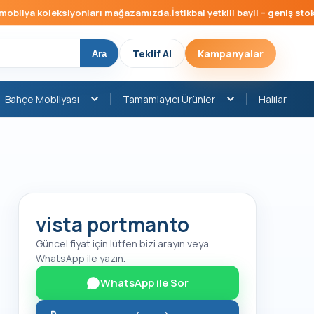
bilya koleksiyonları mağazamızda.
İstikbal yetkili bayii – geniş stok, 
Teklif Al
Kampanyalar
Ara
Bahçe Mobilyası
Tamamlayıcı Ürünler
Halılar
vista portmanto
Güncel fiyat için lütfen bizi arayın veya
WhatsApp ile yazın.
WhatsApp ile Sor