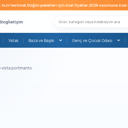
ızlı teslimat.
Düğün paketleri için özel fiyatlar.
2026 sezonuna özel mo
Blog
İletişim
Yatak
Baza ve Başlık
Genç ve Çocuk Odası
›
vista portmanto
›