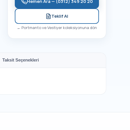
Hemen Ara —
(0312) 349 20 20
Teklif Al
←
Portmanto ve Vestiyer
koleksiyonuna dön
Taksit Seçenekleri