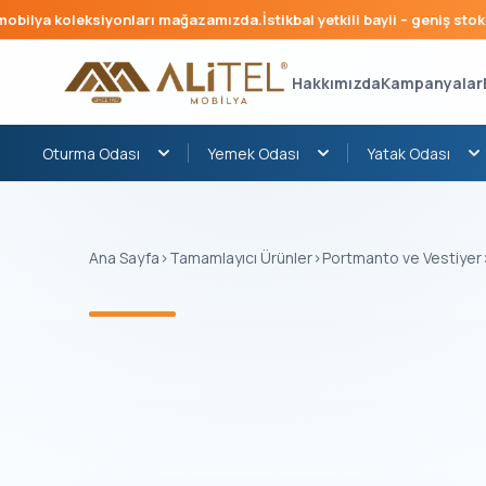
bilya koleksiyonları mağazamızda.
İstikbal yetkili bayii – geniş stok, h
Hakkımızda
Kampanyalar
Oturma Odası
Yemek Odası
Yatak Odası
Ana Sayfa
›
Tamamlayıcı Ürünler
›
Portmanto ve Vestiyer
‹