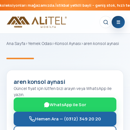
oleksiyonları mağazamızda.
İstikbal yetkili bayii – geniş stok, hızlı tes
Ana Sayfa
›
Yemek Odası
›
Konsol Aynası
›
aren konsol aynasi
‹
›
aren konsol aynasi
Güncel fiyat için lütfen bizi arayın veya WhatsApp ile
yazın.
WhatsApp ile Sor
Hemen Ara —
(0312) 349 20 20