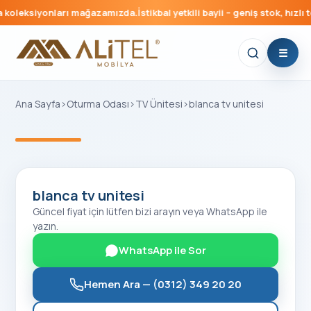
koleksiyonları mağazamızda.
İstikbal yetkili bayii – geniş stok, hızlı t
Ana Sayfa
›
Oturma Odası
›
TV Ünitesi
›
blanca tv unitesi
‹
›
blanca tv unitesi
Güncel fiyat için lütfen bizi arayın veya WhatsApp ile
yazın.
WhatsApp ile Sor
Hemen Ara —
(0312) 349 20 20