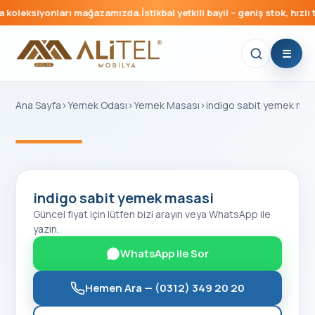
 koleksiyonları mağazamızda.
İstikbal yetkili bayii – geniş stok, hızlı t
Ana Sayfa
›
Yemek Odası
›
Yemek Masası
›
indigo sabit yemek mas
‹
›
indigo sabit yemek masasi
Güncel fiyat için lütfen bizi arayın veya WhatsApp ile
yazın.
WhatsApp ile Sor
Hemen Ara —
(0312) 349 20 20