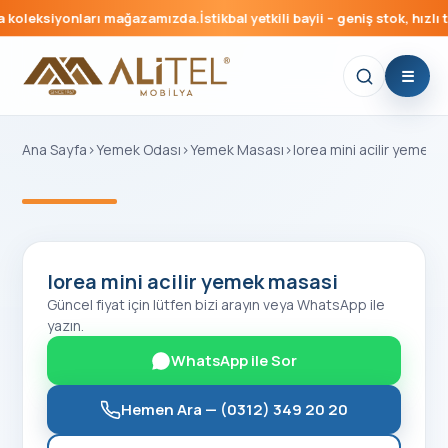
koleksiyonları mağazamızda.
İstikbal yetkili bayii – geniş stok, hızlı t
Ana Sayfa
›
Yemek Odası
›
Yemek Masası
›
lorea mini acilir yemek 
‹
›
lorea mini acilir yemek masasi
Güncel fiyat için lütfen bizi arayın veya WhatsApp ile
yazın.
WhatsApp ile Sor
Hemen Ara —
(0312) 349 20 20