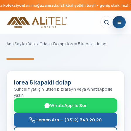
 koleksiyonları mağazamızda.
İstikbal yetkili bayii – geniş stok, hızlı 
Ana Sayfa
›
Yatak Odası
›
Dolap
›
lorea 5 kapakli dolap
‹
›
lorea 5 kapakli dolap
Güncel fiyat için lütfen bizi arayın veya WhatsApp ile
yazın.
WhatsApp ile Sor
Hemen Ara —
(0312) 349 20 20