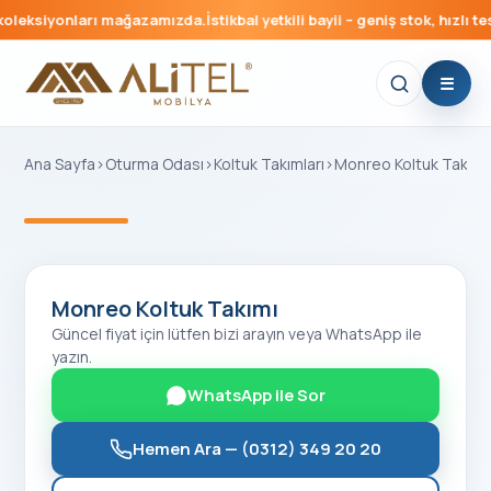
oleksiyonları mağazamızda.
İstikbal yetkili bayii – geniş stok, hızlı tes
Ana Sayfa
›
Oturma Odası
›
Koltuk Takımları
›
Monreo Koltuk Takımı
‹
›
Monreo Koltuk Takımı
Güncel fiyat için lütfen bizi arayın veya WhatsApp ile
yazın.
WhatsApp ile Sor
Hemen Ara —
(0312) 349 20 20